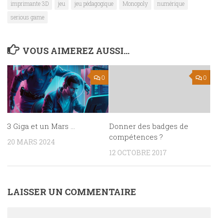
imprimante 3D
jeu
jeu pédagogique
Monopoly
numérique
serious game
VOUS AIMEREZ AUSSI...
0
0
3 Giga et un Mars …
Donner des badges de
compétences ?
20 MARS 2024
12 OCTOBRE 2017
LAISSER UN COMMENTAIRE