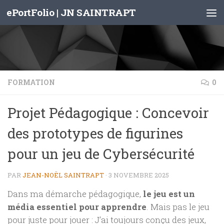
ePortFolio | JN SAINTRAPT
Skip to content
FORMATION
0
Projet Pédagogique : Concevoir
des prototypes de figurines
pour un jeu de Cybersécurité
PAR
JEAN-NOËL SAINTRAPT
·
3 NOVEMBRE 2025
Dans ma démarche pédagogique,
le jeu est un
média essentiel pour apprendre
. Mais pas le jeu
pour juste pour jouer : J’ai toujours conçu des jeux,