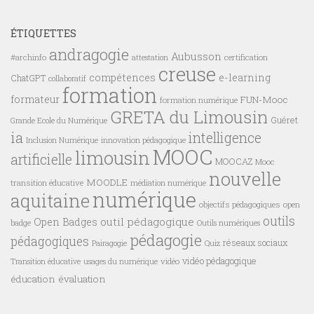
ÉTIQUETTES
andragogie
Aubusson
#archinfo
certification
attestation
creuse
compétences
e-learning
ChatGPT
collaboratif
formation
formateur
FUN-Mooc
formation numérique
GRETA du Limousin
Guéret
Grande Ecole du Numérique
ia
intelligence
innovation pédagogique
Inclusion Numérique
MOOC
limousin
artificielle
MOOCAZ
Mooc
nouvelle
MOODLE
transition éducative
médiation numérique
numérique
aquitaine
objectifs pédagogiques
open
outils
outil pédagogique
Open Badges
badge
Outils numériques
pédagogie
pédagogiques
réseaux sociaux
Pairagogie
Quiz
vidéo pédagogique
vidéo
Transition éducative
usages du numérique
éducation
évaluation