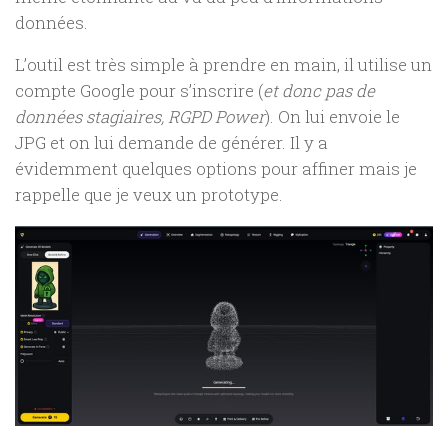
données.
L’outil est très simple à prendre en main, il utilise un
compte Google pour s’inscrire (
et donc pas de
données stagiaires, RGPD Power
). On lui envoie le
JPG et on lui demande de générer. Il y a
évidemment quelques options pour affiner mais je
rappelle que je veux un prototype.