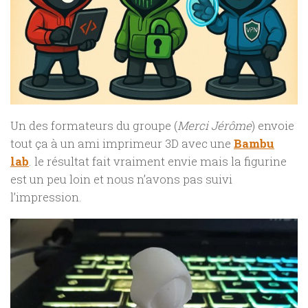
Un des formateurs du groupe (
Merci Jérôme
) envoie
tout ça à un ami imprimeur 3D avec une
Bambu
lab
. le résultat fait vraiment envie mais la figurine
est un peu loin et nous n’avons pas suivi
l’impression.