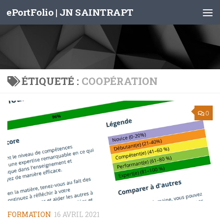
ePortFolio | JN SAINTRAPT
Skip to content
ÉTIQUETÉ :
COOPÉRATION
0
FORMATION
16 AVRIL 2021