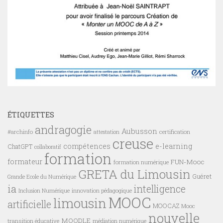
ÉTIQUETTES
andragogie
Aubusson
#archinfo
certification
attestation
creuse
compétences
e-learning
ChatGPT
collaboratif
formation
formateur
FUN-Mooc
formation numérique
GRETA du Limousin
Guéret
Grande Ecole du Numérique
ia
intelligence
innovation pédagogique
Inclusion Numérique
MOOC
limousin
artificielle
MOOCAZ
Mooc
nouvelle
MOODLE
transition éducative
médiation numérique