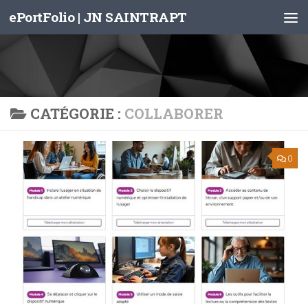
ePortFolio | JN SAINTRAPT
Skip to content
CATÉGORIE :
COLLABORER
0