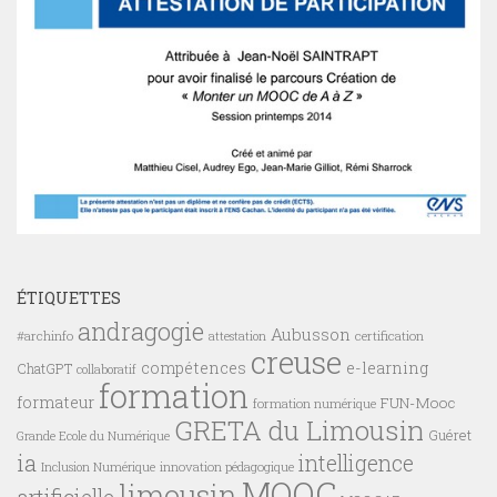
ÉTIQUETTES
andragogie
Aubusson
#archinfo
certification
attestation
creuse
compétences
e-learning
ChatGPT
collaboratif
formation
formateur
FUN-Mooc
formation numérique
GRETA du Limousin
Guéret
Grande Ecole du Numérique
ia
intelligence
innovation pédagogique
Inclusion Numérique
MOOC
limousin