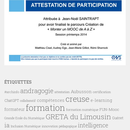
ÉTIQUETTES
andragogie
Aubusson
#archinfo
certification
attestation
creuse
compétences
e-learning
ChatGPT
collaboratif
formation
formateur
FUN-Mooc
formation numérique
GRETA du Limousin
Guéret
Grande Ecole du Numérique
ia
intelligence
innovation pédagogique
Inclusion Numérique