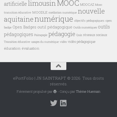
MOOC
limousin
artificielle
MOOCAZ
Mooc
nouvelle
MOODLE
transition éducative
médiation numérique
numérique
aquitaine
objectifs pédagogiques
open
outils
outil pédagogique
Open Badges
badge
Outils numériques
pédagogie
pédagogiques
réseaux sociaux
Pairagogie
Quiz
vidéo pédagogique
vidéo
Transition éducative
usages du numérique
éducation
évaluation
ePortFolio | JN SAINTRAPT © 2026. Tous droits
réservés.
Fièrement propulsé par
- Conçu par
Thème Hueman