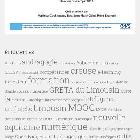
ÉTIQUETTES
andragogie
Aubusson
#archinfo
certification
attestation
creuse
compétences
e-learning
ChatGPT
collaboratif
formation
formateur
FUN-Mooc
formation numérique
GRETA du Limousin
Guéret
Grande Ecole du Numérique
ia
intelligence
innovation pédagogique
Inclusion Numérique
MOOC
limousin
artificielle
MOOCAZ
Mooc
nouvelle
MOODLE
transition éducative
médiation numérique
numérique
aquitaine
objectifs pédagogiques
open
outils
outil pédagogique
Open Badges
badge
Outils numériques