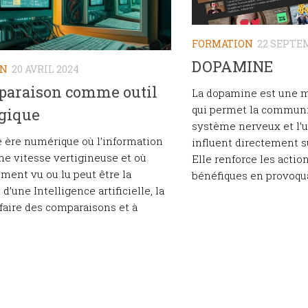
FORMATION
22 SEPTE
DOPAMINE
ON
20 AVRIL 2024
paraison comme outil
La dopamine est une 
qui permet la communi
gique
système nerveux et l’u
 ère numérique où l’information
influent directement 
une vitesse vertigineuse et où
Elle renforce les acti
ment vu ou lu peut être la
bénéfiques en provoquan
 d’une Intelligence artificielle, la
 faire des comparaisons et à