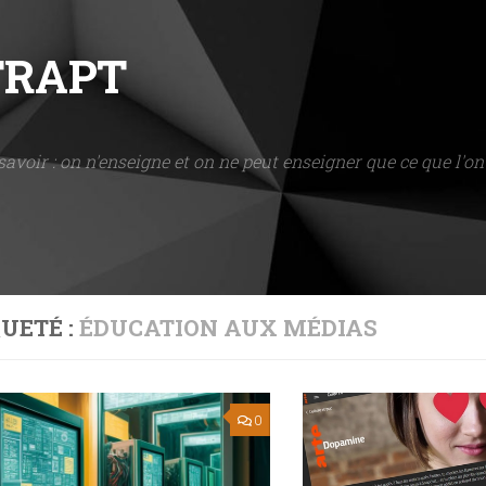
NTRAPT
savoir : on n'enseigne et on ne peut enseigner que ce que l'on 
UETÉ :
ÉDUCATION AUX MÉDIAS
0