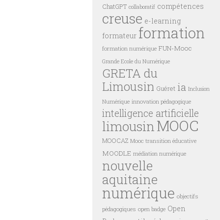
compétences
ChatGPT
collaboratif
creuse
e-learning
formation
formateur
FUN-Mooc
formation numérique
Grande Ecole du Numérique
GRETA du
Limousin
ia
Guéret
Inclusion
innovation pédagogique
Numérique
intelligence artificielle
MOOC
limousin
MOOCAZ
Mooc transition éducative
MOODLE
médiation numérique
nouvelle
aquitaine
numérique
objectifs
Open
pédagogiques
open badge