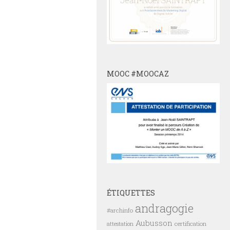
MOOC #MOOCAZ
ÉTIQUETTES
andragogie
#archinfo
Aubusson
certification
attestation