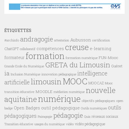
ÉTIQUETTES
andragogie
Aubusson
#archinfo
certification
attestation
creuse
compétences
e-learning
ChatGPT
collaboratif
formation
formateur
FUN-Mooc
formation numérique
GRETA du Limousin
Guéret
Grande Ecole du Numérique
ia
intelligence
innovation pédagogique
Inclusion Numérique
MOOC
limousin
artificielle
MOOCAZ
Mooc
nouvelle
MOODLE
transition éducative
médiation numérique
numérique
aquitaine
objectifs pédagogiques
open
outils
outil pédagogique
Open Badges
badge
Outils numériques
pédagogie
pédagogiques
réseaux sociaux
Pairagogie
Quiz
vidéo pédagogique
vidéo
Transition éducative
usages du numérique