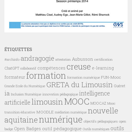
ÉTIQUETTES
andragogie
Aubusson
#archinfo
certification
attestation
creuse
compétences
e-learning
ChatGPT
collaboratif
formation
formateur
FUN-Mooc
formation numérique
GRETA du Limousin
Guéret
Grande Ecole du Numérique
ia
intelligence
innovation pédagogique
Inclusion Numérique
MOOC
limousin
artificielle
MOOCAZ
Mooc
nouvelle
MOODLE
transition éducative
médiation numérique
numérique
aquitaine
objectifs pédagogiques
open
outils
outil pédagogique
Open Badges
badge
Outils numériques