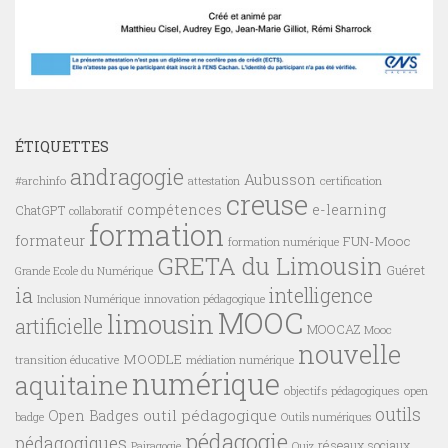
ÉTIQUETTES
andragogie
Aubusson
#archinfo
certification
attestation
creuse
compétences
e-learning
ChatGPT
collaboratif
formation
formateur
FUN-Mooc
formation numérique
GRETA du Limousin
Guéret
Grande Ecole du Numérique
ia
intelligence
innovation pédagogique
Inclusion Numérique
MOOC
limousin
artificielle
MOOCAZ
Mooc
nouvelle
MOODLE
transition éducative
médiation numérique
numérique
aquitaine
objectifs pédagogiques
open
outils
outil pédagogique
Open Badges
badge
Outils numériques
pédagogie
pédagogiques
réseaux sociaux
Pairagogie
Quiz