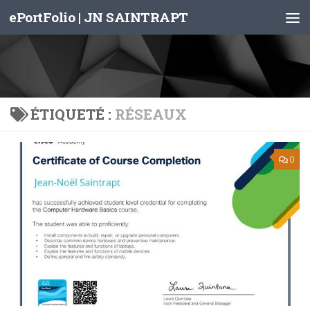
ePortFolio | JN SAINTRAPT
Skip to content
ÉTIQUETÉ :
RÉSEAUX
0