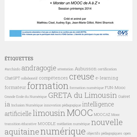
ÉTIQUETTES
andragogie
Aubusson
#archinfo
certification
attestation
creuse
compétences
e-learning
ChatGPT
collaboratif
formation
formateur
FUN-Mooc
formation numérique
GRETA du Limousin
Guéret
Grande Ecole du Numérique
ia
intelligence
innovation pédagogique
Inclusion Numérique
MOOC
limousin
artificielle
MOOCAZ
Mooc
nouvelle
MOODLE
transition éducative
médiation numérique
numérique
aquitaine
objectifs pédagogiques
open