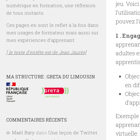
jeu. Voic
numérique en formation, une réflexion
l’utilisa
de tous instants.
pouvez l’a
Ces pages en sont le reflet à la fois dans
mes usages de formateur mais aussi sur
1 . Enga
mes expériences d’apprenant.
apprenant
[ le texte d’entête est de Jean Jaurès]
adultes en
apprenti
Objec
MA STRUCTURE : GRETA DU LIMOUSIN
en dif
Objec
d’app
Exemple :
COMMENTAIRES RÉCENTS
apprenant
Maël Raty
dans
Une leçon de Twitter
virtuelle.