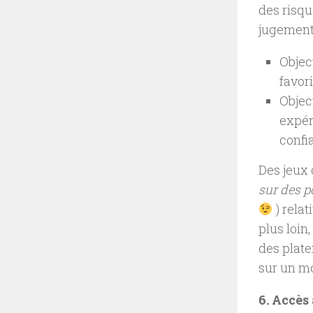
des risqu
jugement,
Objec
favori
Objec
expér
confi
Des jeu
sur des p
) relat
plus loin
des pla
sur un m
6. Accès