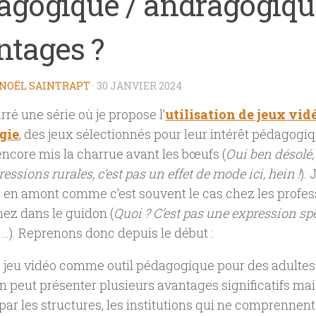
agogique / andragogique
ntages ?
NOËL SAINTRAPT
·
30 JANVIER 2024
rré une série où je propose l’
utilisation de jeux vid
gie
, des jeux sélectionnés pour leur intérêt pédagogiq
 encore mis la charrue avant les bœufs (
Oui ben désolé,
ressions rurales, c’est pas un effet de mode ici, hein !
).
 en amont comme c’est souvent le cas chez les profes
 nez dans le guidon (
Quoi ? C’est pas une expression s
a
…
). Reprenons donc depuis le début :
le jeu vidéo comme outil pédagogique pour des adultes 
on peut présenter plusieurs avantages significatifs mai
 par les structures, les institutions qui ne comprennent 