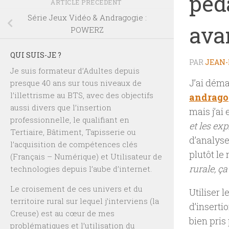
péd
ARTICLE PRÉCÉDENT
Série Jeux Vidéo & Andragogie :
ava
POWERZ
QUI SUIS-JE ?
PAR
JEAN-
Je suis formateur d’Adultes depuis
J’ai déma
presque 40 ans sur tous niveaux de
l’illettrisme au BTS, avec des objectifs
andrago
aussi divers que l’insertion
mais j’ai
professionnelle, le qualifiant en
et les exp
Tertiaire, Bâtiment, Tapisserie ou
d’analyse
l’acquisition de compétences clés
plutôt le
(Français – Numérique) et Utilisateur de
rurale, ç
technologies depuis l’aube d’internet.
Le croisement de ces univers et du
Utiliser 
territoire rural sur lequel j’interviens (la
d’inserti
Creuse) est au cœur de mes
bien pris
problématiques et l’utilisation du