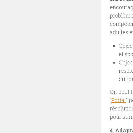
encourag
problèmes
compétenc
adultes en
Objec
et soc
Object
résol
criti
On peut t
“
Portal
” 
résolutio
pour surm
4. Adapt