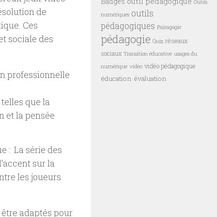
outil pédagogique
Badges
Outils
solution de
outils
numériques
tique. Ces
pédagogiques
Pairagogie
pédagogie
et sociale des
réseaux
Quiz
sociaux
Transition éducative
usages du
vidéo pédagogique
vidéo
numérique
on professionnelle
éducation
évaluation
telles que la
on et la pensée
e : La série des
l’accent sur la
ntre les joueurs
 être adaptés pour