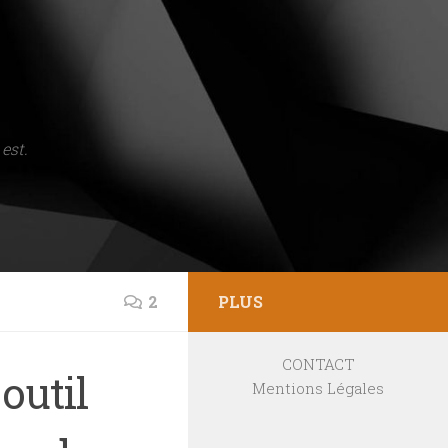
est.
2
PLUS
CONTACT
outil
Mentions Légales