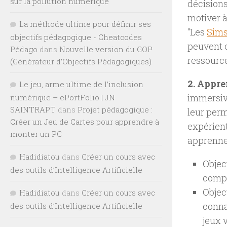
sur la pollution numérique
décisions
motiver 
La méthode ultime pour définir ses
“Les
Sim
objectifs pédagogique - Cheatcodes
peuvent c
Pédago
dans
Nouvelle version du GOP
ressources
(Générateur d’Objectifs Pédagogiques)
2. Appre
Le jeu, arme ultime de l’inclusion
immersive
numérique – ePortFolio | JN
SAINTRAPT
dans
Projet pédagogique :
leur per
Créer un Jeu de Cartes pour apprendre à
expérient
monter un PC
apprennen
Hadidiatou
dans
Créer un cours avec
Objec
des outils d’Intelligence Artificielle
compr
Objec
Hadidiatou
dans
Créer un cours avec
conna
des outils d’Intelligence Artificielle
jeux 