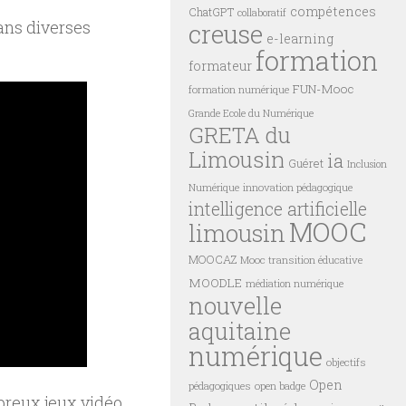
compétences
ChatGPT
collaboratif
ans diverses
creuse
e-learning
formation
formateur
FUN-Mooc
formation numérique
Grande Ecole du Numérique
GRETA du
Limousin
ia
Guéret
Inclusion
innovation pédagogique
Numérique
intelligence artificielle
MOOC
limousin
MOOCAZ
Mooc transition éducative
MOODLE
médiation numérique
nouvelle
aquitaine
numérique
objectifs
Open
pédagogiques
open badge
reux jeux vidéo