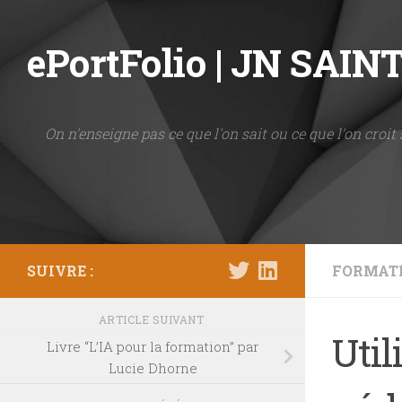
Skip to content
ePortFolio | JN SAI
On n'enseigne pas ce que l'on sait ou ce que l'on croit 
SUIVRE :
FORMAT
ARTICLE SUIVANT
Util
Livre “L’IA pour la formation” par
Lucie Dhorne