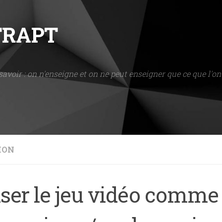
NTRAPT
savoir : on n'enseigne et on ne peut enseigner que ce que l'on 
ION
iser le jeu vidéo comme 