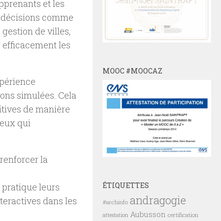
pprenants et les
e décisions comme
 gestion de villes,
r efficacement les
MOOC #MOOCAZ
xpérience
ions simulées. Cela
itives de manière
ceux qui
 renforcer la
ÉTIQUETTES
 pratique leurs
andragogie
teractives dans les
#archinfo
Aubusson
certification
attestation