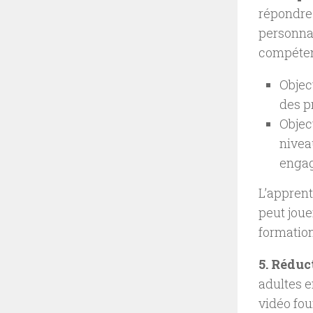
répondre 
personnal
compétenc
Objec
des p
Objec
nivea
engag
L’apprent
peut jou
formation
5. Réduc
adultes e
vidéo fo