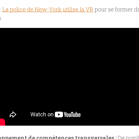
:
La police de New-York utilise la VR
pour se former d
s
oppement de compétences transversales :
De nomb