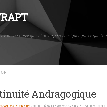
NTRAPT
savoir : on n'enseigne et on ne peut enseigner que ce que l'on 
ION
tinuité Andragogique
NOËL SAINTRAPT
· PUBLIÉ
15 MARS 2020
· MIS À JOUR
2 JUILL