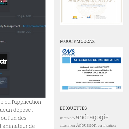
MOOC #MOOCAZ
b ou l’application
ÉTIQUETTES
hacun dépose :
andragogie
ou l’un des
#archinfo
Aubusson
t animateur de
certification
attestation