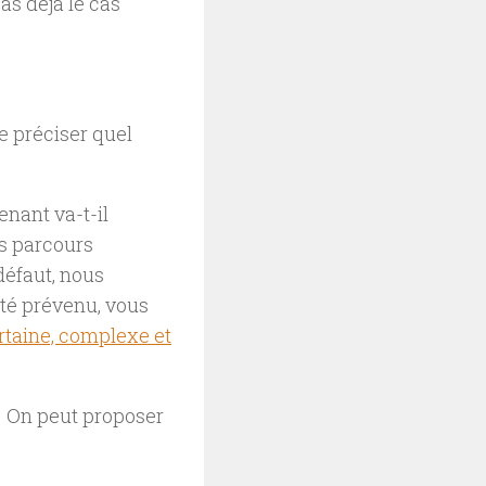
as déjà le cas
e préciser quel
nant va-t-il
rs parcours
défaut, nous
 été prévenu, vous
rtaine, complexe et
. On peut proposer