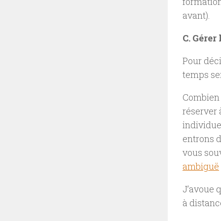
formation
avant).
C. Gérer 
Pour déci
temps ser
Combien 
réserver 
individue
entrons d
vous sou
ambiguë
J’avoue q
à distanc