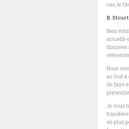
cas, le S
B. Struc
Bien évid
actuelle 
données a
référenti
Nous som
au tout à 
de faire 
présentie
Je vous l
transfére
en plus p