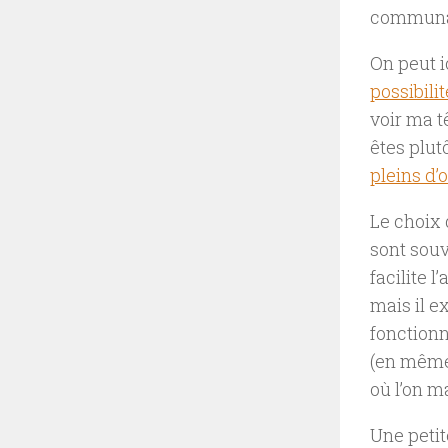
communa
On peut i
possibili
voir ma t
êtes plut
pleins d’
Le choix 
sont souv
facilite 
mais il e
fonction
(en même
où l’on ma
Une petit