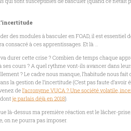
s qui sont susceptibles de basculer (quand ce n’était p
l’incertitude
der des modules à basculer en FOAD, il est essentiel d
a consacré à ces apprentissages. Et là …
va durer cette crise ? Combien de temps chaque appre
à ses cours ? A quel rythme vont-ils avancer dans leu
llement ? Le cadre nous manque, l’habitude nous fait 
ans la gestion de l’incertitude (C’est pas faute d’avoir
venez de
l’acronyme VUCA ? Une société volatile, ince
dont
je parlais déjà en 2018
).
ue là-dessus ma première réaction est le lâcher-prise
e, on ne pourra pas imposer.