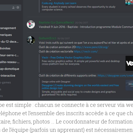
pe est simple : chacun se connecte à ce serveur via we
éléphone et l’ensemble des inscrits accède à ce que c
re, fichiers, photos … Le coordonnateur de formation 
de l’équipe (parfois un apprenant) est nécessairemen