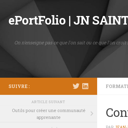
Skip to content
ePortFolio | JN SAI
On n'enseigne pas ce que l'on sait ou ce que l'on croit 
SUIVRE :
FORMAT
ARTICLE SUIVANT
Con
Outils pour créer une communauté
apprenante
PAR
JEAN-