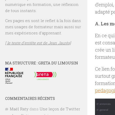
d’emploi,
numérique en formation, une réflexion
de tous instants.
adapté p
Ces pages en sont le reflet à la fois dans
A. Les m
mes usages de formateur mais aussi sur
mes expériences d’apprenant.
En ce qui
est consa
[ le texte d’entête est de Jean Jaurès]
crée un l
formateur
MA STRUCTURE : GRETA DU LIMOUSIN
Ce lien f
surtout g
formation
pedagogi
COMMENTAIRES RÉCENTS
Maël Raty
dans
Une leçon de Twitter