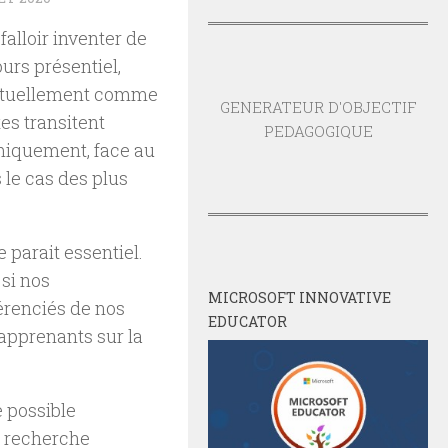
 falloir inventer de
urs présentiel,
 actuellement comme
GENERATEUR D'OBJECTIF
s transitent
PEDAGOGIQUE
omiquement, face au
 le cas des plus
 parait essentiel.
i nos
MICROSOFT INNOVATIVE
érenciés de nos
EDUCATOR
 apprenants sur la
e possible
n recherche