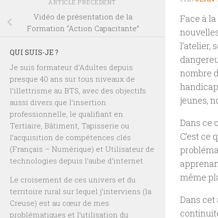
ARTICLE PRÉCÉDENT
Vidéo de présentation de la
Face à la 
Formation “Action Capacitante”
nouvelles
l’atelier
QUI SUIS-JE ?
dangereu
Je suis formateur d’Adultes depuis
nombre d’
presque 40 ans sur tous niveaux de
handicap 
l’illettrisme au BTS, avec des objectifs
jeunes, n
aussi divers que l’insertion
professionnelle, le qualifiant en
Dans ce c
Tertiaire, Bâtiment, Tapisserie ou
C’est ce 
l’acquisition de compétences clés
(Français – Numérique) et Utilisateur de
problémat
technologies depuis l’aube d’internet.
apprenant
même pla
Le croisement de ces univers et du
territoire rural sur lequel j’interviens (la
Dans cet 
Creuse) est au cœur de mes
continui
problématiques et l’utilisation du