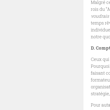
Malgré ce
rois du “
M
voudrais 
temps rêv
individue
notre quot
D. Compt
Ceux qui 
Pourquoi
faisant c
formateur
organisat
stratégie,
Pour auta