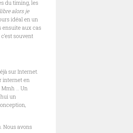
s du timing, les
bre alors je
ours idéal en un
s ensuite aux cas
 c’est souvent
éjà sur Internet.
 internet en
l ? Mmh … Un
’hui un
conception,
rs. Nous avons