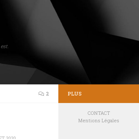
est.
2
PLUS
CONTACT
Mentions Légales
ET 2020