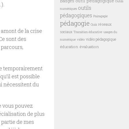
outil pédagogique
Badges
Outils
).
outils
numériques
pédagogiques
Pairagogie
pédagogie
réseaux
Quiz
 amont de la crise
sociaux
Transition éducative
usages du
 Ce sont des
vidéo pédagogique
vidéo
numérique
e parcours,
éducation
évaluation
le temporairement
qu’il est possible
ui nécessitent du
le vous pouvez
cialisation de plus
 partie de mes