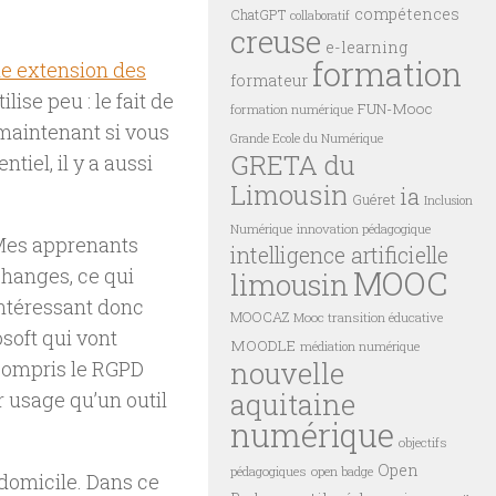
compétences
ChatGPT
collaboratif
creuse
e-learning
formation
ne extension des
formateur
ilise peu : le fait de
FUN-Mooc
formation numérique
 maintenant si vous
Grande Ecole du Numérique
GRETA du
tiel, il y a aussi
Limousin
ia
Guéret
Inclusion
innovation pédagogique
Numérique
 Mes apprenants
intelligence artificielle
MOOC
changes, ce qui
limousin
 intéressant donc
MOOCAZ
Mooc transition éducative
soft qui vont
MOODLE
médiation numérique
nouvelle
compris le RGPD
aquitaine
 usage qu’un outil
numérique
objectifs
Open
pédagogiques
open badge
 domicile. Dans ce