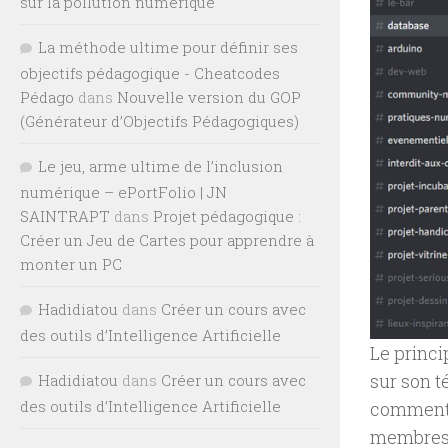
sur la pollution numérique
La méthode ultime pour définir ses
objectifs pédagogique - Cheatcodes
Pédago
dans
Nouvelle version du GOP
(Générateur d’Objectifs Pédagogiques)
Le jeu, arme ultime de l’inclusion
numérique – ePortFolio | JN
SAINTRAPT
dans
Projet pédagogique :
Créer un Jeu de Cartes pour apprendre à
monter un PC
Hadidiatou
dans
Créer un cours avec
des outils d’Intelligence Artificielle
Le princi
sur son t
Hadidiatou
dans
Créer un cours avec
des outils d’Intelligence Artificielle
commentai
membres 