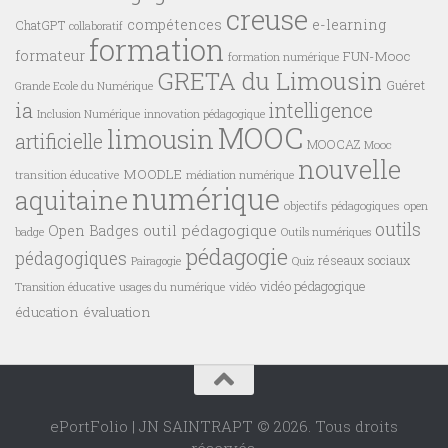
creuse
compétences
e-learning
ChatGPT
collaboratif
formation
formateur
FUN-Mooc
formation numérique
GRETA du Limousin
Guéret
Grande Ecole du Numérique
ia
intelligence
innovation pédagogique
Inclusion Numérique
MOOC
limousin
artificielle
MOOCAZ
Mooc
nouvelle
MOODLE
transition éducative
médiation numérique
numérique
aquitaine
objectifs pédagogiques
open
outils
outil pédagogique
Open Badges
badge
Outils numériques
pédagogie
pédagogiques
réseaux sociaux
Pairagogie
Quiz
vidéo pédagogique
vidéo
Transition éducative
usages du numérique
éducation
évaluation
ePortFolio | JN SAINTRAPT © 2026. Tous droits
réservés.