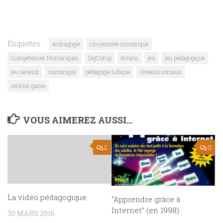
Étiquettes :
andragogie
citoyenneté numérique
Compétences Numériques
DigComp
écrans
jeu
jeu pédagogique
jeu sérieux
numérique
pédagogie ludique
réseaux sociaux
serious game
VOUS AIMEREZ AUSSI...
2
0
La vidéo pédagogique
“Apprendre grâce à
Internet” (en 1998)
30 MARS 2016