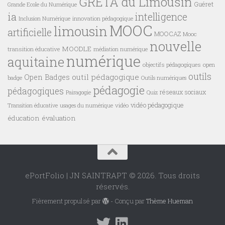
GRETA du Limousin
Guéret
Grande Ecole du Numérique
ia
intelligence
innovation pédagogique
Inclusion Numérique
MOOC
limousin
artificielle
MOOCAZ
Mooc
nouvelle
MOODLE
transition éducative
médiation numérique
numérique
aquitaine
objectifs pédagogiques
open
outils
outil pédagogique
Open Badges
badge
Outils numériques
pédagogie
pédagogiques
réseaux sociaux
Pairagogie
Quiz
vidéo pédagogique
vidéo
Transition éducative
usages du numérique
éducation
évaluation
ePortFolio | JN SAINTRAPT © 2026. Tous droits
réservés.
Fièrement propulsé par
- Conçu par
Thème Hueman