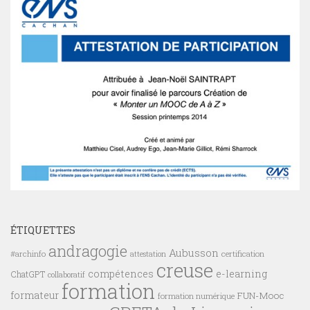
ÉTIQUETTES
andragogie
Aubusson
#archinfo
certification
attestation
creuse
compétences
e-learning
ChatGPT
collaboratif
formation
formateur
FUN-Mooc
formation numérique