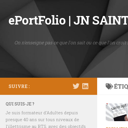
Skip to content
ePortFolio | JN SAI
On n'enseigne pas ce que l'on sait ou ce que l'on croit 
ÉTIQ
SUIVRE :
QUI SUIS-JE ?
Je suis formateur d’Adultes depuis
presque 40 ans sur tous niveaux de
l’illettrisme au BTS, avec des objectifs