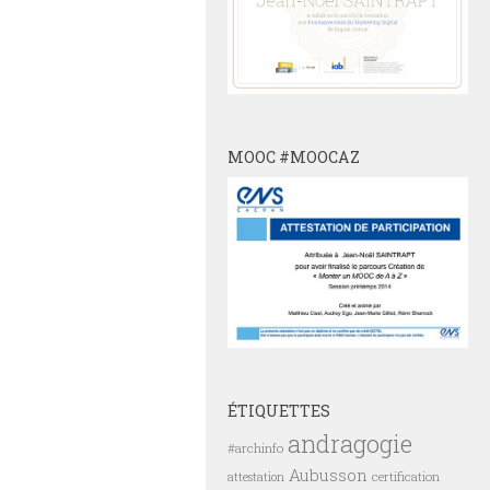
MOOC #MOOCAZ
ÉTIQUETTES
andragogie
#archinfo
Aubusson
certification
attestation