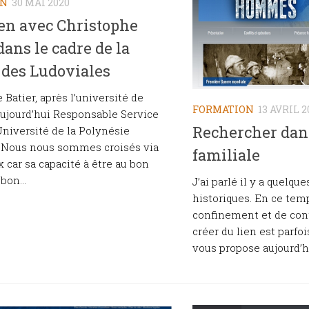
ON
30 MAI 2020
en avec Christophe
 dans le cadre de la
des Ludoviales
 Batier, après l’université de
FORMATION
13 AVRIL 2
aujourd’hui Responsable Service
Rechercher dans
Université de la Polynésie
. Nous nous sommes croisés via
familiale
x car sa capacité à être au bon
bon...
J’ai parlé il y a quelqu
historiques. En ce tem
confinement et de con
créer du lien est parfo
vous propose aujourd’hu