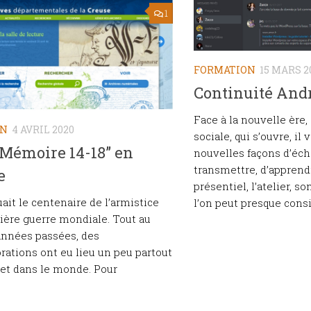
1
FORMATION
15 MARS 2
Continuité And
Face à la nouvelle ère,
ON
4 AVRIL 2020
sociale, qui s’ouvre, il 
“Mémoire 14-18” en
nouvelles façons d’éch
transmettre, d’apprend
e
présentiel, l’atelier, s
ait le centenaire de l’armistice
l’on peut presque consi
ière guerre mondiale. Tout au
années passées, des
tions ont eu lieu un peu partout
et dans le monde. Pour
.