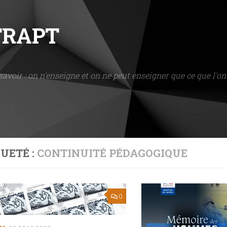
NTRAPT
savoir : on n'enseigne et on ne peut enseigner que ce que l'on 
UETÉ :
CONTINUITÉ PÉDAGOGIQUE
0