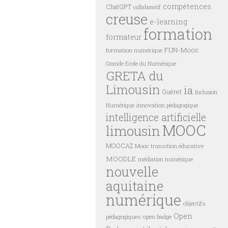
compétences
ChatGPT
collaboratif
creuse
e-learning
formation
formateur
FUN-Mooc
formation numérique
Grande Ecole du Numérique
GRETA du
Limousin
ia
Guéret
Inclusion
innovation pédagogique
Numérique
intelligence artificielle
MOOC
limousin
MOOCAZ
Mooc transition éducative
MOODLE
médiation numérique
nouvelle
aquitaine
numérique
objectifs
Open
pédagogiques
open badge