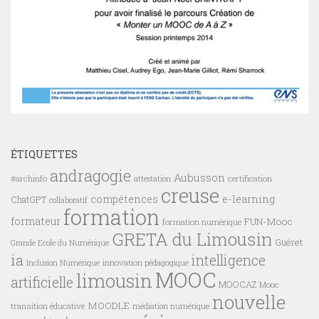
ÉTIQUETTES
andragogie
Aubusson
#archinfo
certification
attestation
creuse
compétences
e-learning
ChatGPT
collaboratif
formation
formateur
FUN-Mooc
formation numérique
GRETA du Limousin
Guéret
Grande Ecole du Numérique
ia
intelligence
innovation pédagogique
Inclusion Numérique
MOOC
limousin
artificielle
MOOCAZ
Mooc
nouvelle
MOODLE
transition éducative
médiation numérique