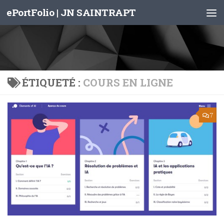
ePortFolio | JN SAINTRAPT
Skip to content
ÉTIQUETÉ :
COURS EN LIGNE
7