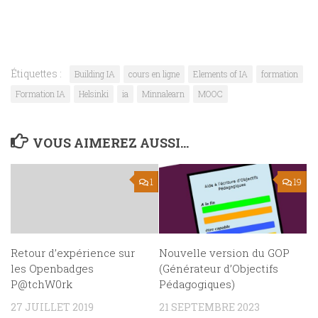
Étiquettes :
Building IA
cours en ligne
Elements of IA
formation
Formation IA
Helsinki
ia
Minnalearn
MOOC
VOUS AIMEREZ AUSSI...
1
19
Retour d’expérience sur
Nouvelle version du GOP
les Openbadges
(Générateur d’Objectifs
P@tchW0rk
Pédagogiques)
27 JUILLET 2019
21 SEPTEMBRE 2023