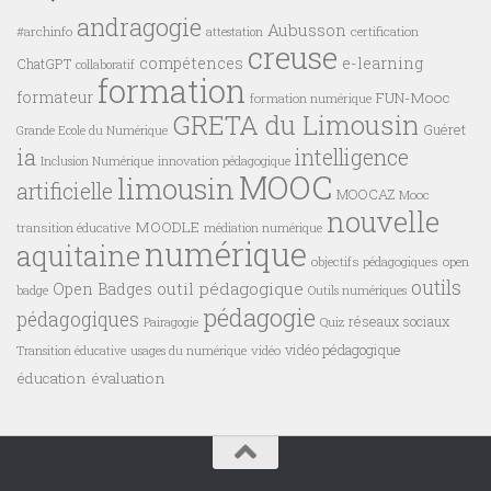
andragogie
Aubusson
#archinfo
certification
attestation
creuse
compétences
e-learning
ChatGPT
collaboratif
formation
formateur
FUN-Mooc
formation numérique
GRETA du Limousin
Guéret
Grande Ecole du Numérique
ia
intelligence
innovation pédagogique
Inclusion Numérique
MOOC
limousin
artificielle
MOOCAZ
Mooc
nouvelle
MOODLE
transition éducative
médiation numérique
numérique
aquitaine
objectifs pédagogiques
open
outils
outil pédagogique
Open Badges
badge
Outils numériques
pédagogie
pédagogiques
réseaux sociaux
Pairagogie
Quiz
vidéo pédagogique
vidéo
Transition éducative
usages du numérique
éducation
évaluation