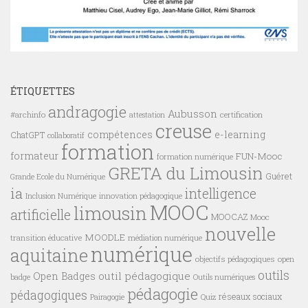
ÉTIQUETTES
andragogie
Aubusson
#archinfo
certification
attestation
creuse
compétences
e-learning
ChatGPT
collaboratif
formation
formateur
FUN-Mooc
formation numérique
GRETA du Limousin
Guéret
Grande Ecole du Numérique
ia
intelligence
innovation pédagogique
Inclusion Numérique
MOOC
limousin
artificielle
MOOCAZ
Mooc
nouvelle
MOODLE
transition éducative
médiation numérique
numérique
aquitaine
objectifs pédagogiques
open
outils
outil pédagogique
Open Badges
badge
Outils numériques
pédagogie
pédagogiques
réseaux sociaux
Pairagogie
Quiz