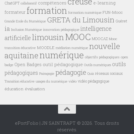
creuse
compétences
e-learning
ChatGPT
collaboratif
formation
formateur
FUN-Mooc
formation numérique
GRETA du Limousin
Guéret
Grande Ecole du Numérique
ia
intelligence
innovation pédagogique
Inclusion Numérique
MOOC
limousin
artificielle
MOOCAZ
Mooc
nouvelle
MOODLE
transition éducative
médiation numérique
numérique
aquitaine
objectifs pédagogiques
open
outils
outil pédagogique
Open Badges
badge
Outils numériques
pédagogie
pédagogiques
réseaux sociaux
Pairagogie
Quiz
vidéo pédagogique
vidéo
Transition éducative
usages du numérique
éducation
évaluation
ePortFolio | JN SAINTRAPT © 2026. Tous droits
réservés.