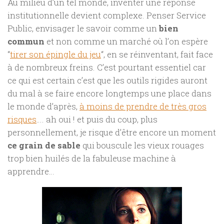
Au milieu d’un tel monde, inventer une réponse
institutionnelle devient complexe. Penser Service
Public, envisager le savoir comme un
bien
commun
et non comme un marché où l’on espère
“
tirer son épingle du jeu
“, en se réinventant, fait face
à de nombreux freins. C’est pourtant essentiel car
ce qui est certain c’est que les outils rigides auront
du mal à se faire encore longtemps une place dans
le monde d’après,
à moins de prendre de très gros
risques
…. ah oui ! et puis du coup, plus
personnellement, je risque d’être encore un moment
ce grain de sable
qui bouscule les vieux rouages
trop bien huilés de la fabuleuse machine à
apprendre…