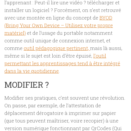
l’apprenant : Peut-il lire une vidéo ? télécharger et
installer un logiciel ? Forcément, on s’est retrouvé
avec une montée en ligne du concept de
BYOD
(Bring Your Own Device – Utilisez votre propre
matériel)
et de l’usage du portable notamment
comme outil unique de connexion internet, et
comme
outil pédagogique pertinent,
mais là aussi,
même si le sujet est loin d’être épuisé,
l’outil
permettant les apprentissages tend à être intégré
dans la vie quotidienne
.
MODIFIER ?
Modifier ses pratiques, c’est souvent une révolution.
On passe, par exemple, de l’attestation de
déplacement dérogatoire à imprimer sur papier
(que tous peuvent maîtriser, voire recopier) à une
version numérique fonctionnant par QrCodes (Qui