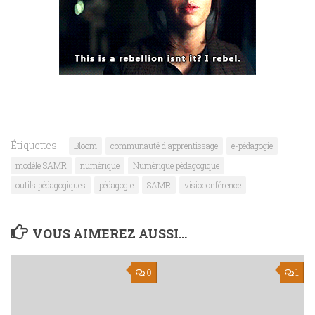
Étiquettes :
Bloom
communauté d'apprentissage
e-pédagogie
modèle SAMR
numérique
Numérique pédagogique
outils pédagogiques
pédagogie
SAMR
visioconférence
VOUS AIMEREZ AUSSI...
0
1