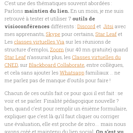
C’est une des thématiques souvent abordées :
Parlons
maintien du lien.
En un mois, je me suis
retrouvé à tester et utiliser 7
outils de
visioconférences
différents :
Discord
et
Jitsi
avec
mes apprenants,
Skype
pour certains,
Star Leaf
et
Les
classes virtuelles Via
sur les réunions de
structure d’emploi,
Zoom
(sur 40 mn gratuite) quand
Star Leaf
n’assurait plus, les
Classes virtuelles du
CNED
, sur
Blackboard Collaborate
, entre collègues,
et cela sans ajouter les
Whatsapp
familiaux … ne
me parlez pas de manque d’outils pour faire !
Chacun de ces outils fait ce pour quoi il est fait : se
voir et se parler. Finalité pédagogique nouvelle ?
ben, quand c’est pour remplir un énième formulaire,
expliquer que c’est là qu’il faut cliquer ou corriger
une évaluation, elle est proche de zéro…. mais nous
avons créé et maintenu du lien social.
On s’est vu
.