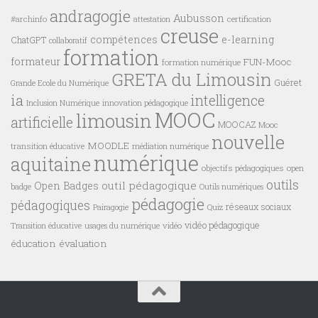
andragogie
Aubusson
#archinfo
certification
attestation
creuse
compétences
e-learning
ChatGPT
collaboratif
formation
formateur
FUN-Mooc
formation numérique
GRETA du Limousin
Guéret
Grande Ecole du Numérique
ia
intelligence
innovation pédagogique
Inclusion Numérique
MOOC
limousin
artificielle
MOOCAZ
Mooc
nouvelle
MOODLE
transition éducative
médiation numérique
numérique
aquitaine
objectifs pédagogiques
open
outils
outil pédagogique
Open Badges
badge
Outils numériques
pédagogie
pédagogiques
réseaux sociaux
Pairagogie
Quiz
vidéo pédagogique
vidéo
Transition éducative
usages du numérique
éducation
évaluation