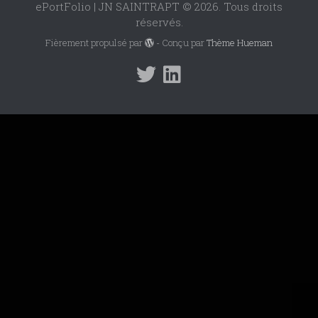
ePortFolio | JN SAINTRAPT © 2026. Tous droits
réservés.
Fièrement propulsé par
- Conçu par
Thème Hueman