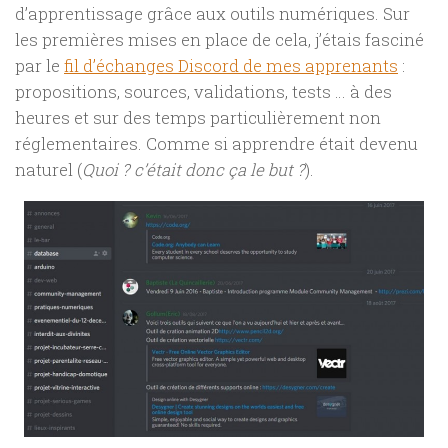
d’apprentissage grâce aux outils numériques. Sur
les premières mises en place de cela, j’étais fasciné
par le
fil d’échanges Discord de mes apprenants
:
propositions, sources, validations, tests … à des
heures et sur des temps particulièrement non
réglementaires. Comme si apprendre était devenu
naturel (
Quoi ? c’était donc ça le but ?
).