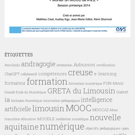
ÉTIQUETTES
andragogie
Aubusson
#archinfo
certification
attestation
creuse
compétences
e-learning
ChatGPT
collaboratif
formation
formateur
FUN-Mooc
formation numérique
GRETA du Limousin
Guéret
Grande Ecole du Numérique
ia
intelligence
innovation pédagogique
Inclusion Numérique
MOOC
limousin
artificielle
MOOCAZ
Mooc
nouvelle
MOODLE
transition éducative
médiation numérique
numérique
aquitaine
objectifs pédagogiques
open