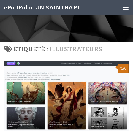
ePortFolio | JN SAINTRAPT
Skip to content
ÉTIQUETÉ :
ILLUSTRATEURS
0