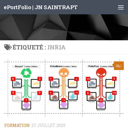
ePortFolio | JN SAINTRAPT
Skip to content
ÉTIQUETÉ :
INRIA
1
FORMATION
27 JUILLET 2025