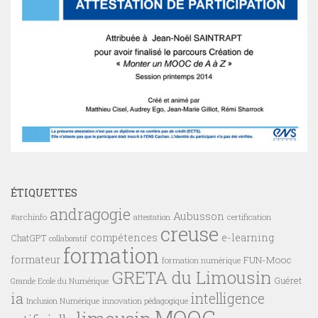
ÉTIQUETTES
andragogie
Aubusson
#archinfo
certification
attestation
creuse
compétences
e-learning
ChatGPT
collaboratif
formation
formateur
FUN-Mooc
formation numérique
GRETA du Limousin
Guéret
Grande Ecole du Numérique
ia
intelligence
innovation pédagogique
Inclusion Numérique
MOOC