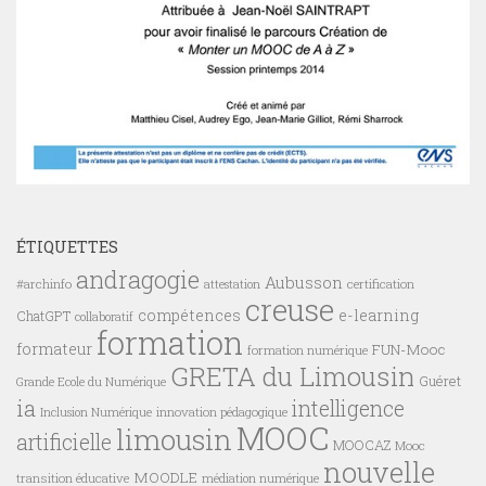
ÉTIQUETTES
andragogie
Aubusson
#archinfo
certification
attestation
creuse
compétences
e-learning
ChatGPT
collaboratif
formation
formateur
FUN-Mooc
formation numérique
GRETA du Limousin
Guéret
Grande Ecole du Numérique
ia
intelligence
innovation pédagogique
Inclusion Numérique
MOOC
limousin
artificielle
MOOCAZ
Mooc
nouvelle
MOODLE
transition éducative
médiation numérique