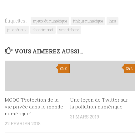
Étiquettes :
enjeux du numérique
éthique numérique
inria
jeux sérieux
phoneimpact
smartphone
VOUS AIMEREZ AUSSI...
0
2
MOOC “Protection de la
Une leçon de Twitter sur
vie privée dans le monde
la pollution numérique
numérique”
31 MARS 2019
22 FÉVRIER 2018