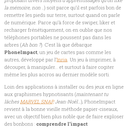
proposant divers moyens d’apprentissages qu’on fixe
la mémoire, non ..
) soit parce qu’il est parfois bon de
remettre les pieds sur terre, surtout quand on parle
de numérique. Parce qu’à force de swiper, liker et
recharger frénétiquement, on en oublie que nos
téléphones portables ne poussent pas dans les
arbres (
Ah bon ?
). C’est là que débarque
PhoneImpact
, un jeu de cartes pas comme les
autres, développé par l’
Inria
. Un jeu à imprimer, à
découper, à manipuler… et surtout à faire cogiter
même les plus accros au dernier modèle sorti.
Loin des applications à installer ou des jeux en ligne
aux graphismes hypnotisants (
maintenant tu
lâches
MARVEL SNAP,
Jean-Noël…
), PhoneImpact
revient à la bonne vieille méthode papier-ciseaux,
avec un objectif bien plus noble que de faire exploser
des bonbons :
comprendre l’impact