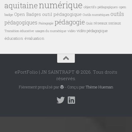
numérique
aquitaine
objectifs pédagogiques
open
outils
outil pédagogique
Open Badges
badge
Outils numériques
pédagogie
pédagogiques
réseaux sociaux
Pairagogie
Quiz
vidéo pédagogique
vidéo
Transition éducative
usages du numérique
éducation
évaluation
ePortFolio | JN SAINTRAPT © 2026. Tous droits
réservés.
Fièrement propulsé par
- Conçu par
Thème Hueman