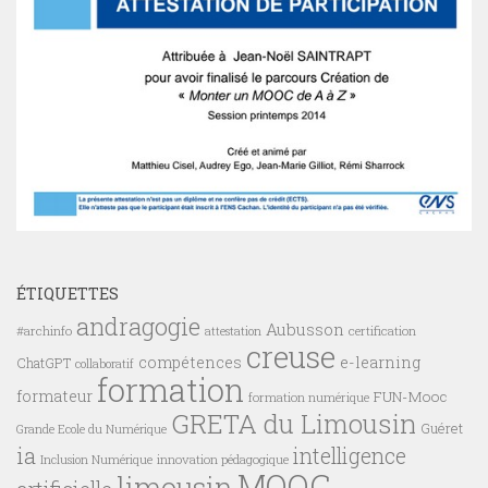
ÉTIQUETTES
andragogie
Aubusson
#archinfo
certification
attestation
creuse
compétences
e-learning
ChatGPT
collaboratif
formation
formateur
FUN-Mooc
formation numérique
GRETA du Limousin
Guéret
Grande Ecole du Numérique
ia
intelligence
innovation pédagogique
Inclusion Numérique
MOOC
limousin