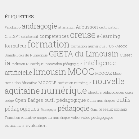
ÉTIQUETTES
andragogie
Aubusson
#archinfo
certification
attestation
creuse
compétences
e-learning
ChatGPT
collaboratif
formation
formateur
FUN-Mooc
formation numérique
GRETA du Limousin
Guéret
Grande Ecole du Numérique
ia
intelligence
innovation pédagogique
Inclusion Numérique
MOOC
limousin
artificielle
MOOCAZ
Mooc
nouvelle
MOODLE
transition éducative
médiation numérique
numérique
aquitaine
objectifs pédagogiques
open
outils
outil pédagogique
Open Badges
badge
Outils numériques
pédagogie
pédagogiques
réseaux sociaux
Pairagogie
Quiz
vidéo pédagogique
vidéo
Transition éducative
usages du numérique
éducation
évaluation