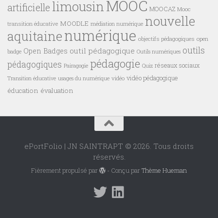
MOOC
limousin
artificielle
MOOCAZ
Mooc
nouvelle
MOODLE
transition éducative
médiation numérique
numérique
aquitaine
objectifs pédagogiques
open
outils
outil pédagogique
Open Badges
badge
Outils numériques
pédagogie
pédagogiques
réseaux sociaux
Pairagogie
Quiz
vidéo pédagogique
vidéo
Transition éducative
usages du numérique
éducation
évaluation
ePortFolio | JN SAINTRAPT © 2026. Tous droits
réservés.
Fièrement propulsé par
- Conçu par
Thème Hueman