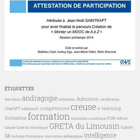
ÉTIQUETTES
andragogie
Aubusson
#archinfo
certification
attestation
creuse
compétences
e-learning
ChatGPT
collaboratif
formation
formateur
FUN-Mooc
formation numérique
GRETA du Limousin
Guéret
Grande Ecole du Numérique
ia
intelligence
innovation pédagogique
Inclusion Numérique