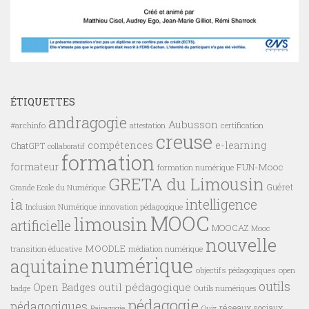
ÉTIQUETTES
andragogie
Aubusson
#archinfo
certification
attestation
creuse
compétences
e-learning
ChatGPT
collaboratif
formation
formateur
FUN-Mooc
formation numérique
GRETA du Limousin
Guéret
Grande Ecole du Numérique
ia
intelligence
innovation pédagogique
Inclusion Numérique
MOOC
limousin
artificielle
MOOCAZ
Mooc
nouvelle
MOODLE
transition éducative
médiation numérique
numérique
aquitaine
objectifs pédagogiques
open
outils
outil pédagogique
Open Badges
badge
Outils numériques
pédagogie
pédagogiques
réseaux sociaux
Pairagogie
Quiz