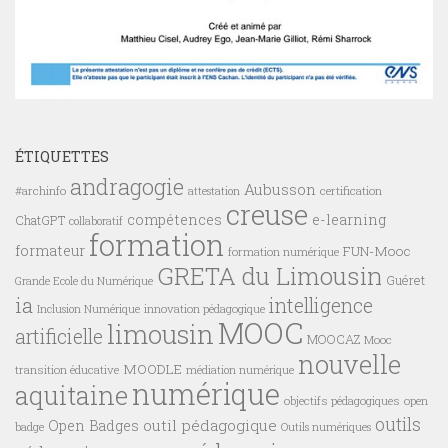
ÉTIQUETTES
andragogie
Aubusson
#archinfo
certification
attestation
creuse
compétences
e-learning
ChatGPT
collaboratif
formation
formateur
FUN-Mooc
formation numérique
GRETA du Limousin
Guéret
Grande Ecole du Numérique
ia
intelligence
innovation pédagogique
Inclusion Numérique
MOOC
limousin
artificielle
MOOCAZ
Mooc
nouvelle
MOODLE
transition éducative
médiation numérique
numérique
aquitaine
objectifs pédagogiques
open
outils
outil pédagogique
Open Badges
badge
Outils numériques