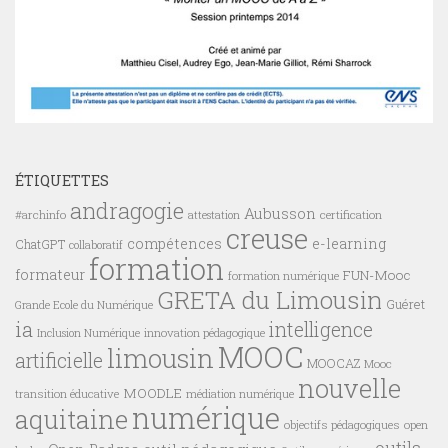
ÉTIQUETTES
andragogie
Aubusson
#archinfo
certification
attestation
creuse
compétences
e-learning
ChatGPT
collaboratif
formation
formateur
FUN-Mooc
formation numérique
GRETA du Limousin
Guéret
Grande Ecole du Numérique
ia
intelligence
innovation pédagogique
Inclusion Numérique
MOOC
limousin
artificielle
MOOCAZ
Mooc
nouvelle
MOODLE
transition éducative
médiation numérique
numérique
aquitaine
objectifs pédagogiques
open