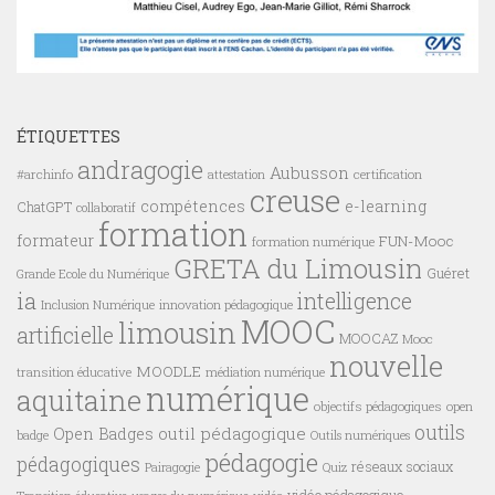
ÉTIQUETTES
andragogie
Aubusson
#archinfo
certification
attestation
creuse
compétences
e-learning
ChatGPT
collaboratif
formation
formateur
FUN-Mooc
formation numérique
GRETA du Limousin
Guéret
Grande Ecole du Numérique
ia
intelligence
innovation pédagogique
Inclusion Numérique
MOOC
limousin
artificielle
MOOCAZ
Mooc
nouvelle
MOODLE
transition éducative
médiation numérique
numérique
aquitaine
objectifs pédagogiques
open
outils
outil pédagogique
Open Badges
badge
Outils numériques
pédagogie
pédagogiques
réseaux sociaux
Pairagogie
Quiz
vidéo pédagogique