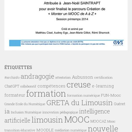
ÉTIQUETTES
andragogie
Aubusson
#archinfo
certification
attestation
creuse
compétences
e-learning
ChatGPT
collaboratif
formation
formateur
FUN-Mooc
formation numérique
GRETA du Limousin
Guéret
Grande Ecole du Numérique
ia
intelligence
innovation pédagogique
Inclusion Numérique
MOOC
limousin
artificielle
MOOCAZ
Mooc
nouvelle
MOODLE
transition éducative
médiation numérique