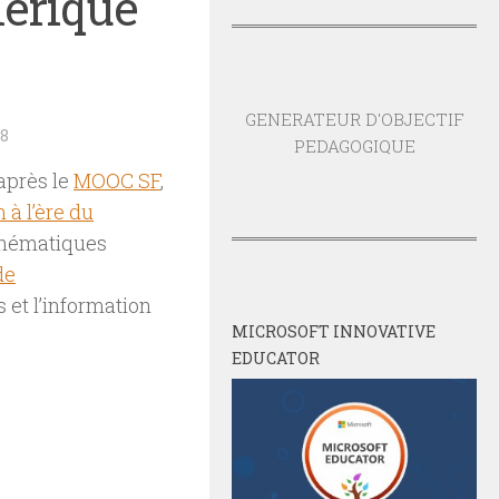
mérique
GENERATEUR D'OBJECTIF
18
PEDAGOGIQUE
après le
MOOC SF
,
à l’ère du
 thématiques
de
 et l’information
MICROSOFT INNOVATIVE
EDUCATOR