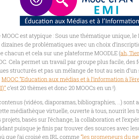
ce MOOC est atypique : Sous une thématique unique, 
dizaines de problématiques avec un choix d’inscripti
de chacun et cela sur une plateforme MOODLE (
ah, Tie
 Cela permet un travail par groupe plus facile, des
ues structurés et pas un mélange de tout au sein d’
e
MOOC “Education aux médias et à l’information à l’è
I)”
c’est 20 thèmes et donc 20 MOOCs en un !).
contenus (vidéos, diaporamas, bibliographies, …) sont 
ette médiathèque virtuelle, ouverte à tous, nourrit les
s projets, basés sur l’échange, la collaboration et l’expé
idant puisque je finis par trouver des sources avec lesq
 où que j’ai croisé en IRL comme
“les promeneurs du ne