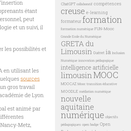
’insertion
compétences
ChatGPT
collaboratif
creuse
pprenants étant
e-learning
formation
ersonnel
, peut
formateur
gie et un suivi, il
FUN-Mooc
formation numérique
Grande Ecole du Numérique
GRETA du
les possibilités et
Limousin
ia
Guéret
Inclusion
innovation pédagogique
Numérique
intelligence artificielle
 en utilisant les
MOOC
limousin
quelques
sources
MOOCAZ
Mooc transition éducative
 un gros travail
MOODLE
médiation numérique
’académie de Lyon.
nouvelle
aquitaine
obal est animé par
numérique
ifférentes
objectifs
Open
n, Nancy-Metz,
pédagogiques
open badge