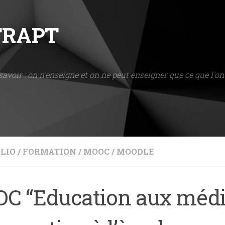
NTRAPT
savoir : on n'enseigne et on ne peut enseigner que ce que l'on 
LIO
/
FORMATION
/
MOOC
/
MOODLE
C “Education aux média