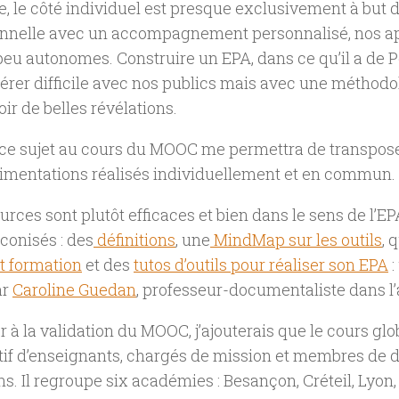
e, le côté individuel est presque exclusivement à but d
onnelle avec un accompagnement personnalisé, nos a
eu autonomes. Construire un EPA, dans ce qu’il a de
P
érer difficile avec nos publics mais avec une méthodolo
oir de belles révélations.
ce sujet au cours du MOOC me permettra de transposer 
rimentations réalisés individuellement et en commun.
urces sont plutôt efficaces et bien dans le sens de l’EPA
éconisés : des
définitions
, une
MindMap sur les outils
, 
t formation
et des
tutos d’outils pour réaliser son EPA
:
ar
Caroline Guedan
, professeur-documentaliste dans l
r à la validation du MOOC, j’ajouterais que le cours gl
tif d’enseignants, chargés de mission et membres de d
ons. Il regroupe six académies : Besançon, Créteil, Lyo