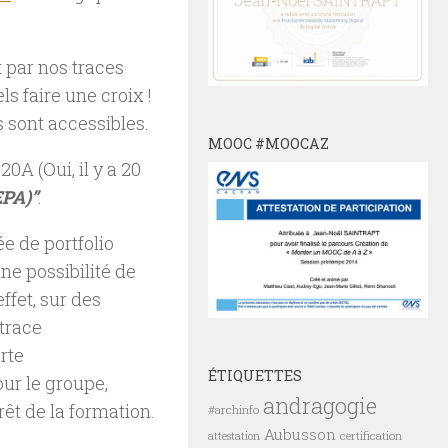
 par nos traces
ls faire une croix !
 sont accessibles.
MOOC #MOOCAZ
20A (Oui, il y a 20
EPA)”
.
ée de portfolio
ne possibilité de
fet, sur des
 trace
rte
ÉTIQUETTES
pour le groupe,
andragogie
érêt de la formation.
#archinfo
Aubusson
certification
attestation