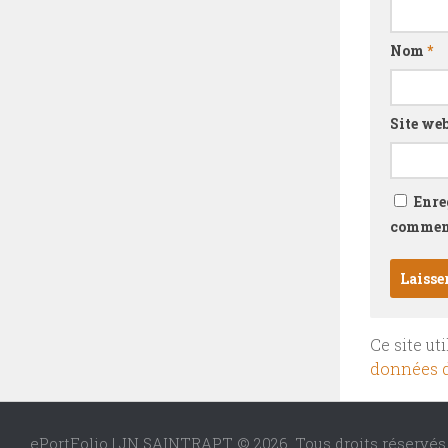
Nom
*
Site we
Enre
comment
Ce site ut
données d
ePortFolio | JN SAINTRAPT © 2026. Tous droits réservés