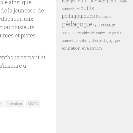
outil pédagogique
Badges
ole ainsi que
Outils
outils
numériques
 de la jeunesse, de
pédagogiques
Pairagogie
l’éducation aux
pédagogie
réseaux
Quiz
n ou plusieurs
sociaux
Transition éducative
usages du
rces et pistes
vidéo pédagogique
vidéo
numérique
éducation
évaluation
enthousiasmant et
s’inscrire à
e
formation
MOOC