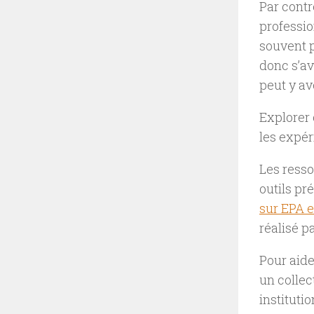
Par contr
professi
souvent p
donc s’av
peut y av
Explorer 
les expé
Les resso
outils pr
sur EPA e
réalisé p
Pour aide
un collec
instituti