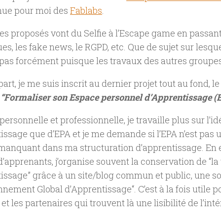
nue pour moi des
Fablabs
.
s proposés vont du Selfie à l’Escape game en passant
s, les fake news, le RGPD, etc. Que de sujet sur lesque
, pas forcément puisque les travaux des autres groupes
rt, je me suis inscrit au dernier projet tout au fond, le 
:
“Formaliser son Espace personnel d’Apprentissage (
personnelle et professionnelle, je travaille plus sur l’id
issage que d’EPA et je me demande si l’EPA n’est pas u
anquant dans ma structuration d’apprentissage. En ef
’apprenants, j’organise souvent la conservation de “la
issage” grâce à un site/blog commun et public, une so
nnement Global d’Apprentissage
“. C’est à la fois utile 
 et les partenaires qui trouvent là une lisibilité de l’int