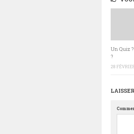
Un Quiz ?
?
28 FÉVRIER
LAISSE
Commen