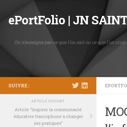
Skip to content
ePortFolio | JN SAI
On n'enseigne pas ce que l'on sait ou ce que l'on croit 
SUIVRE :
EPORTFO
ARTICLE SUIVANT
MOO
Article “Inspirer la communauté
éducative francophone à changer
ses pratiques”