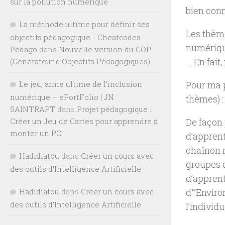
sur la pollution numérique
bien con
La méthode ultime pour définir ses
Les thème
objectifs pédagogique - Cheatcodes
numérique
Pédago
dans
Nouvelle version du GOP
… En fait
(Générateur d’Objectifs Pédagogiques)
Le jeu, arme ultime de l’inclusion
Pour ma pa
numérique – ePortFolio | JN
thèmes) 
SAINTRAPT
dans
Projet pédagogique :
Créer un Jeu de Cartes pour apprendre à
De façon 
monter un PC
d’apprent
chaînon m
Hadidiatou
dans
Créer un cours avec
groupes d
des outils d’Intelligence Artificielle
d’apprent
Hadidiatou
dans
Créer un cours avec
d'”
Enviro
des outils d’Intelligence Artificielle
l’individu