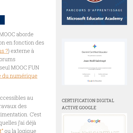
le MOOC aborde
on en fonction des
ns ?
) externe à
 forums
un seul MOOC FUN
re du numérique
accessibles au
CERTIFICATION DIGITAL
 travaux des
ACTIVE GOOGLE
rimentation. C’est
uelles j’ai déjà
t”
ou la logique