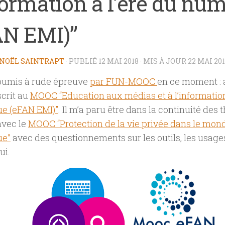
formation à l’ère du nu
AN EMI)”
NOËL SAINTRAPT
· PUBLIÉ
12 MAI 2018
· MIS À JOUR
22 MAI 20
soumis à rude épreuve
par FUN-MOOC
en ce moment : 
scrit au
MOOC “Education aux médias et à l’information 
e (eFAN EMI)”
. Il m’a paru être dans la continuité des
avec le
MOOC “Protection de la vie privée dans le mon
ue”
avec des questionnements sur les outils, les usages
ui.