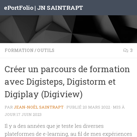
ePortFolio | JN SAINTRAPT
Skip to content
FORMATION
/
OUTILS
3
Créer un parcours de formation
avec Digisteps, Digistorm et
Digiplay (Digiview)
PAR
JEAN-NOËL SAINTRAPT
· PUBLIÉ
20 MARS 2022
· MIS À
JOUR
17 JUIN 2023
Il y a des années que je teste les diverses
plateformes de e-learning, au fil de mes expériences