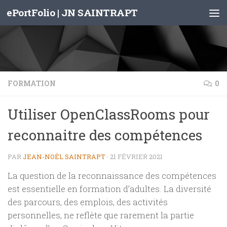
ePortFolio | JN SAINTRAPT
Skip to content
FORMATION
0
Utiliser OpenClassRooms pour
reconnaitre des compétences
PAR
JEAN-NOËL SAINTRAPT
·
21 FÉVRIER 2021
La question de la reconnaissance des compétences
est essentielle en formation d’adultes. La diversité
des parcours, des emplois, des activités
personnelles, ne reflète que rarement la partie