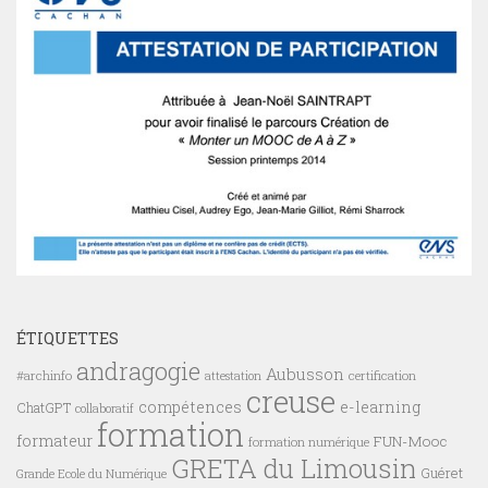
ÉTIQUETTES
andragogie
Aubusson
#archinfo
certification
attestation
creuse
compétences
e-learning
ChatGPT
collaboratif
formation
formateur
FUN-Mooc
formation numérique
GRETA du Limousin
Guéret
Grande Ecole du Numérique
ia
intelligence
innovation pédagogique
Inclusion Numérique
MOOC
limousin
artificielle
MOOCAZ
Mooc
nouvelle
MOODLE
transition éducative
médiation numérique
numérique
aquitaine
objectifs pédagogiques
open
outils
outil pédagogique
Open Badges
badge
Outils numériques