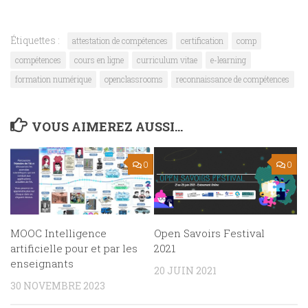
Étiquettes :
attestation de compétences
certification
comp
compétences
cours en ligne
curriculum vitae
e-learning
formation numérique
openclassrooms
reconnaissance de compétences
VOUS AIMEREZ AUSSI...
0
0
MOOC Intelligence
Open Savoirs Festival
artificielle pour et par les
2021
enseignants
20 JUIN 2021
30 NOVEMBRE 2023