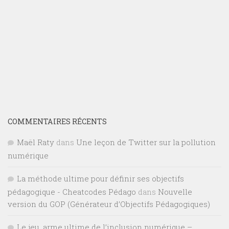
COMMENTAIRES RÉCENTS
Maël Raty
dans
Une leçon de Twitter sur la pollution
numérique
La méthode ultime pour définir ses objectifs
pédagogique - Cheatcodes Pédago
dans
Nouvelle
version du GOP (Générateur d’Objectifs Pédagogiques)
Le jeu, arme ultime de l’inclusion numérique –
ePortFolio | JN SAINTRAPT
dans
Projet pédagogique :
Créer un Jeu de Cartes pour apprendre à monter un PC
Hadidiatou
dans
Créer un cours avec des outils
d’Intelligence Artificielle