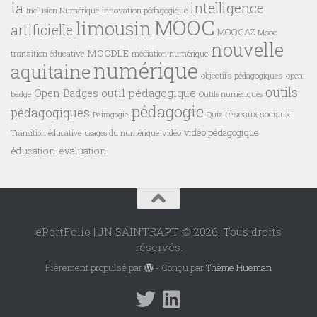
pédagogie
pédagogiques
réseaux sociaux
Pairagogie
Quiz
vidéo pédagogique
vidéo
Transition éducative
usages du numérique
éducation
évaluation
ePortFolio | JN SAINTRAPT © 2026. Tous droits
réservés.
Fièrement propulsé par
- Conçu par
Thème Hueman