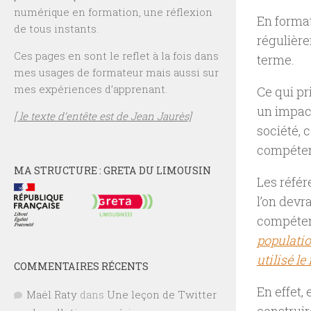
numérique en formation, une réflexion
En format
de tous instants.
régulièr
Ces pages en sont le reflet à la fois dans
terme.
mes usages de formateur mais aussi sur
mes expériences d’apprenant.
Ce qui pr
un impact
[ le texte d’entête est de Jean Jaurès]
société,
compéten
MA STRUCTURE : GRETA DU LIMOUSIN
Les référ
l’on devra
compéten
populatio
utilisé le
COMMENTAIRES RÉCENTS
En effet,
Maël Raty
dans
Une leçon de Twitter