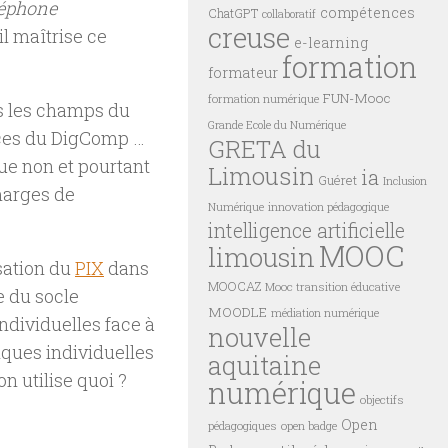
léphone
compétences
ChatGPT
collaboratif
creuse
’il maîtrise ce
e-learning
formation
formateur
FUN-Mooc
formation numérique
ous les champs du
Grande Ecole du Numérique
nces du DigComp …
GRETA du
ue non et pourtant
Limousin
ia
Guéret
Inclusion
marges de
innovation pédagogique
Numérique
intelligence artificielle
MOOC
limousin
sation du
PIX
dans
MOOCAZ
Mooc transition éducative
e du socle
MOODLE
médiation numérique
dividuelles face à
nouvelle
iques individuelles
aquitaine
on utilise quoi ?
numérique
objectifs
Open
pédagogiques
open badge