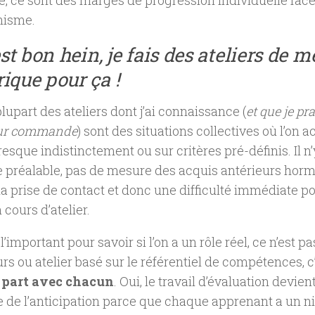
e, ce sont des marges de progression individuelle face
onisme.
est bon hein, je fais des ateliers de 
ique pour ça !
lupart des ateliers dont j’ai connaissance (
et que je p
sur commande
) sont des situations collectives où l’on ac
sque indistinctement ou sur critères pré-définis. Il n’
 préalable, pas de mesure des acquis antérieurs hormi
a prise de contact et donc une difficulté immédiate p
 cours d’atelier.
l’important pour savoir si l’on a un rôle réel, ce n’est pa
rs ou atelier basé sur le référentiel de compétences, c
n part avec chacun
. Oui, le travail d’évaluation devie
e de l’anticipation parce que chaque apprenant a un n