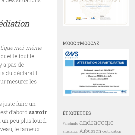
 à des situations
médiation
MOOC #MOOCAZ
ratique moi-même
cueille tout le
y a pas de
s du déclaratif
our mesurer les
s juste faire un
’est d’abord
savoir
ÉTIQUETTES
nt un peu plus lourd,
andragogie
#archinfo
iveau, le fameux
Aubusson
certification
attestation