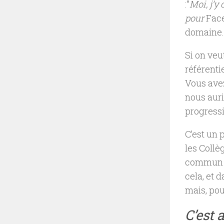
:”
Moi, j’y
pour
Fac
domaine.
Si on veu
référent
Vous avez
nous auri
progressi
C’est un 
les Collè
commun d
cela, et 
mais, pou
C’est 