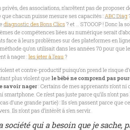
es privés, des associations, n’arrêtent pas de proposer 
e que chacun puisse mesure ses capacités :
ABC Diag
Le
diagnostic des Bons Clics
? et … STOOOP ! Donc la so
lèmes de compétences liées au numérique serait d’abo
s face à leurs problèmes sur des plateformes en ligne
éthode qu’on utilisait dans les années 70 pour que l
nt à nager :
les jeter à l’eau
?
 violent et contre-productif puisqu’on prend le risque d’
autant plus violent que
le bébé ne comprend pas pourq
e savoir nager
: Certains de mes apprenants n’ont ni o
 ni smartphone. Ce n’est pas juste parce qu’ils n’ont 
le cas d’une grande partie) : Ils s’en passent parce que 
ers. Ils n’ont pas d’intérêt à s’en servir.
la société qui a besoin que je sache, 