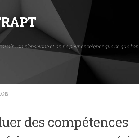
NTRAPT
savoir : on n'enseigne et on ne peut enseigner que ce que l'on 
ION
luer des compétences