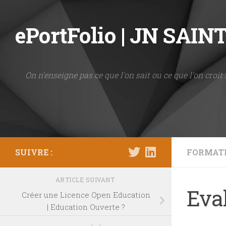
Skip to content
ePortFolio | JN SAI
On n'enseigne pas ce que l'on sait ou ce que l'on croit 
SUIVRE :
FORMAT
ARTICLE SUIVANT
Eva
Créer une Licence Open Education
| Education Ouverte ?