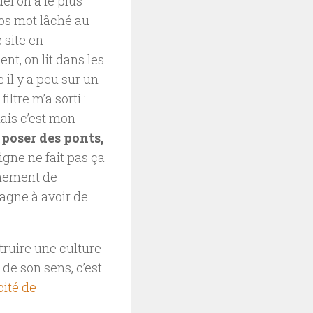
uel on a le plus
ros mot lâché au
 site en
nt, on lit dans les
e il y a peu sur un
tre m’a sorti :
mais c’est mon
 poser des ponts,
igne ne fait pas ça
nement de
gagne à avoir de
truire une culture
de son sens, c’est
ité de