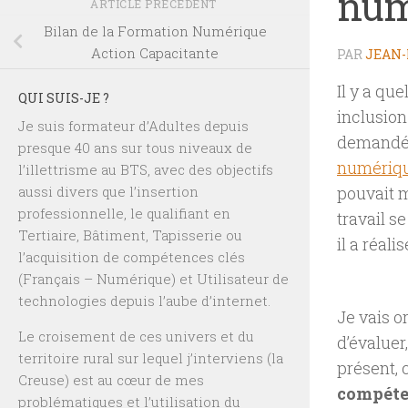
num
ARTICLE PRÉCÉDENT
Bilan de la Formation Numérique
Action Capacitante
PAR
JEAN-
Il y a qu
QUI SUIS-JE ?
inclusio
Je suis formateur d’Adultes depuis
demandé m
presque 40 ans sur tous niveaux de
numériq
l’illettrisme au BTS, avec des objectifs
aussi divers que l’insertion
pouvait m
professionnelle, le qualifiant en
travail s
Tertiaire, Bâtiment, Tapisserie ou
il a réali
l’acquisition de compétences clés
(Français – Numérique) et Utilisateur de
technologies depuis l’aube d’internet.
Je vais o
Le croisement de ces univers et du
d’évaluer,
territoire rural sur lequel j’interviens (la
présent, c
Creuse) est au cœur de mes
compéte
problématiques et l’utilisation du