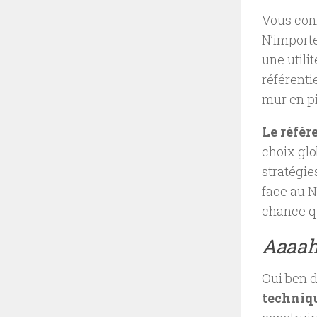
Vous conn
N’importe
une utili
référenti
mur en pi
Le référ
choix glob
stratégie
face au N
chance qu
Aaaah 
Oui ben d
techniq