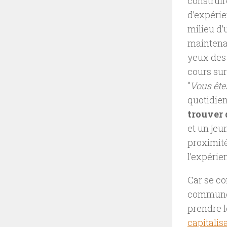
construi
d’expérie
milieu d’
maintenan
yeux des 
cours sur
“
Vous ête
quotidien
trouver 
et un je
proximité
l’expérie
Car se co
commune e
prendre 
capitalis