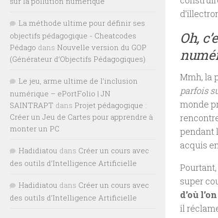
construir
sur la pollution numérique
d’illectr
La méthode ultime pour définir ses
Oh, c’
objectifs pédagogique - Cheatcodes
Pédago
dans
Nouvelle version du GOP
numér
(Générateur d’Objectifs Pédagogiques)
Mmh, la p
Le jeu, arme ultime de l’inclusion
parfois 
numérique – ePortFolio | JN
monde pre
SAINTRAPT
dans
Projet pédagogique :
Créer un Jeu de Cartes pour apprendre à
rencontre
monter un PC
pendant l
acquis en
Hadidiatou
dans
Créer un cours avec
des outils d’Intelligence Artificielle
Pourtant, 
super cou
Hadidiatou
dans
Créer un cours avec
d’où l’o
des outils d’Intelligence Artificielle
il réclam