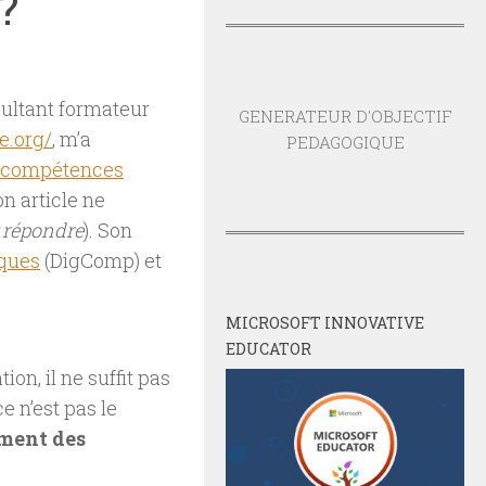
?
ultant formateur
GENERATEUR D'OBJECTIF
e.org/
, m’a
PEDAGOGIQUE
s compétences
on article ne
y répondre
). Son
ques
(DigComp) et
MICROSOFT INNOVATIVE
EDUCATOR
on, il ne suffit pas
ce n’est pas le
ement des