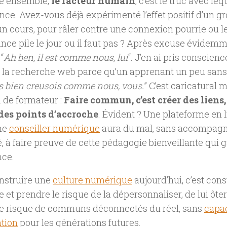
re ensemble,
le facteur humain
, c’est le truc avec leq
nce. Avez-vous déjà expérimenté l’effet positif d’un g
un cours, pour râler contre une connexion pourrie ou le
ce pile le jour ou il faut pas ? Après excuse évidemme
“
Ah ben, il est comme nous, lui
“. J’en ai pris conscienc
 la recherche web parce qu’un apprenant un peu sans fil
s bien creusois comme nous, vous.
” C’est caricatural 
 de formateur :
Faire commun, c’est créer des liens,
des points d’accroche
. Évident ? Une plateforme en l
une
conseiller numérique
aura du mal, sans accompag
, à faire preuve de cette pédagogie bienveillante qui 
nce.
nstruire une
culture numérique
aujourd’hui, c’est cons
t prendre le risque de la dépersonnaliser, de lui ôter 
le risque de communs déconnectés du réel, sans
capac
ation
pour les générations futures.