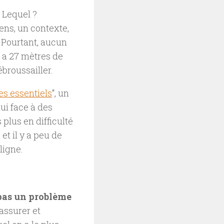
? Lequel ?
ens, un contexte,
. Pourtant, aucun
n a 27 mètres de
broussailler.
s essentiels
“, un
hui face à des
 plus en difficulté
t il y a peu de
ligne.
 pas un problème
assurer et