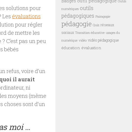
outil pédagogique
Badges
Outils
des solutions pour
outils
numériques
pédagogiques
? Les
évaluations
Pairagogie
pédagogie
lution pour régler
réseaux
Quiz
rd de mettre les
sociaux
Transition éducative
usages du
 ? C’est pas un peu
vidéo pédagogique
vidéo
numérique
éducation
évaluation
es bébés
un refus, voire d’un
uoi il aurait
rdinateur, ni
pas les moyens (même
ces choses sont d’un
pas moi …