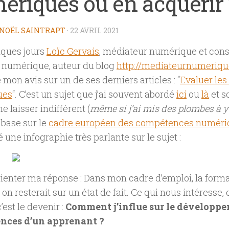
ériques ou en acquérir 
NOËL SAINTRAPT
·
22 AVRIL 2021
elques jours
Loïc Gervais
, médiateur numérique et cons
n numérique, auteur du blog
http://mediateurnumeriqu
on avis sur un de ses derniers articles : “
Evaluer le
ues
“. C’est un sujet que j’ai souvent abordé
ici
ou
là
et s
e laisser indifférent (
même si j’ai mis des plombes à 
e base sur le
cadre européen des compétences numéri
sé une infographie très parlante sur le sujet :
rienter ma réponse : Dans mon cadre d’emploi, la formati
 on resterait sur un état de fait. Ce qui nous intéresse, 
’est le devenir :
Comment j’influe sur le développ
nces d’un apprenant ?