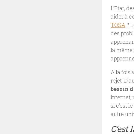
L’Etat, d
aider à c
TOSA
? 
des prob
apprenant
la même m
apprenne
A la fois
rejet. D’
besoin d
internet,
si c’est 
autre univ
C’est 