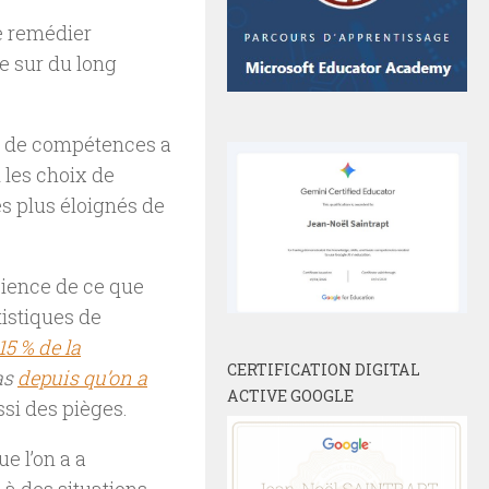
de remédier
e sur du long
ue de compétences a
 les choix de
s plus éloignés de
science de ce que
atistiques de
15 % de la
CERTIFICATION DIGITAL
as
depuis qu’on a
ACTIVE GOOGLE
ssi des pièges.
e l’on a a