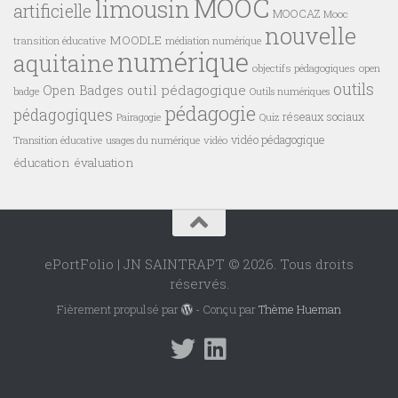
MOOC
limousin
artificielle
MOOCAZ
Mooc
nouvelle
MOODLE
transition éducative
médiation numérique
numérique
aquitaine
objectifs pédagogiques
open
outils
outil pédagogique
Open Badges
badge
Outils numériques
pédagogie
pédagogiques
réseaux sociaux
Pairagogie
Quiz
vidéo pédagogique
vidéo
Transition éducative
usages du numérique
éducation
évaluation
ePortFolio | JN SAINTRAPT © 2026. Tous droits
réservés.
Fièrement propulsé par
- Conçu par
Thème Hueman