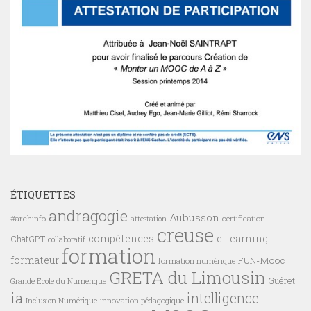
ÉTIQUETTES
andragogie
Aubusson
#archinfo
certification
attestation
creuse
compétences
e-learning
ChatGPT
collaboratif
formation
formateur
FUN-Mooc
formation numérique
GRETA du Limousin
Guéret
Grande Ecole du Numérique
ia
intelligence
innovation pédagogique
Inclusion Numérique