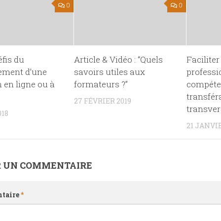
0
0
éfis du
Article & Vidéo : “Quels
Faciliter
ement d’une
savoirs utiles aux
professi
 en ligne ou à
formateurs ?”
compéte
transfér
27 FÉVRIER 2019
transver
018
21 JANVIE
R UN COMMENTAIRE
taire
*