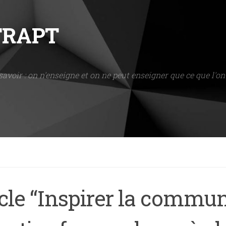
NTRAPT
savoir : on n'enseigne et on ne peut enseigner que ce que l'on 
icle “Inspirer la commu