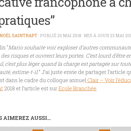
cative francophone à c
pratiques”
NOËL SAINTRAPT
· PUBLIÉ
20 MAI 2018
· MIS À JOUR
23 MAI 20
is “
Mario souhaite voir exploser d’autres communauté
des risques et ouvrent leurs portes. C’est lourd d’être
ul, c’est plus léger quand la charge est partagée sur tou
té, estime-t-il.
” J’ai juste envie de partager l’article 
st dans le cadre du colloque annuel
Clair – Voir l’éduc
nt
2018 et l’article est sur
Ecole Branchée
.
 AIMEREZ AUSSI...