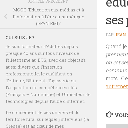
édu
ARTICLE PRÉCÉDENT
MOOC “Education aux médias et à
ses 
l’information à l’ère du numérique
(eFAN EMI)”
PAR
JEAN-
QUI SUIS-JE ?
Quand je l
Je suis formateur d’Adultes depuis
presque 40 ans sur tous niveaux de
prennent 
l’illettrisme au BTS, avec des objectifs
on est se
aussi divers que l’insertion
communau
professionnelle, le qualifiant en
mots. C’e
Tertiaire, Bâtiment, Tapisserie ou
autreme
l’acquisition de compétences clés
(Français – Numérique) et Utilisateur de
technologies depuis l’aube d’internet.
Le croisement de ces univers et du
VOUS
territoire rural sur lequel j’interviens (la
Creuse) est au cœur de mes