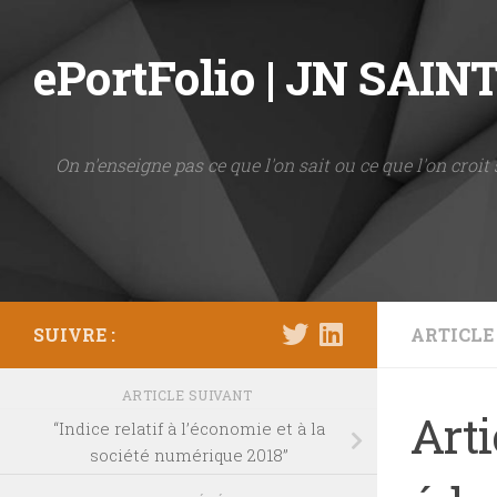
Skip to content
ePortFolio | JN SAI
On n'enseigne pas ce que l'on sait ou ce que l'on croit 
SUIVRE :
ARTICLE
ARTICLE SUIVANT
Art
“Indice relatif à l’économie et à la
société numérique 2018”