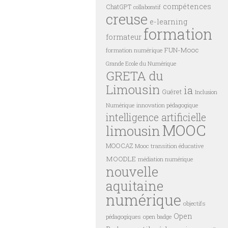
compétences
ChatGPT
collaboratif
creuse
e-learning
formation
formateur
FUN-Mooc
formation numérique
Grande Ecole du Numérique
GRETA du
Limousin
ia
Guéret
Inclusion
innovation pédagogique
Numérique
intelligence artificielle
MOOC
limousin
MOOCAZ
Mooc transition éducative
MOODLE
médiation numérique
nouvelle
aquitaine
numérique
objectifs
Open
pédagogiques
open badge