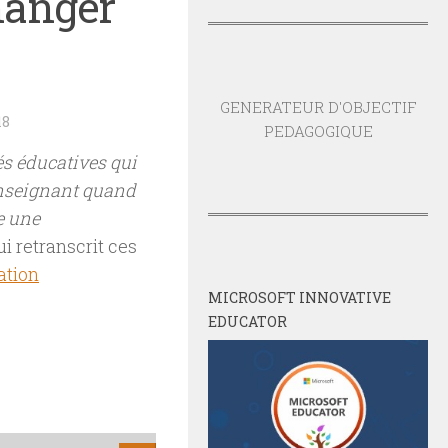
hanger
GENERATEUR D'OBJECTIF
18
PEDAGOGIQUE
s éducatives qui
 enseignant quand
te une
qui retranscrit ces
ation
MICROSOFT INNOVATIVE
EDUCATOR