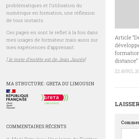
problématiques et l’utilisation du
numérique en formation, une réflexion
de tous instants.
Ces pages en sont le reflet à la fois dans
Article “D
mes usages de formateur mais aussi sur
développ
mes expériences d’apprenant.
formation
[ le texte d’entête est de Jean Jaurès]
distance”
22 AVRIL 2
MA STRUCTURE : GRETA DU LIMOUSIN
LAISSE
Commen
COMMENTAIRES RÉCENTS
Maël Raty
dans
Une leçon de Twitter