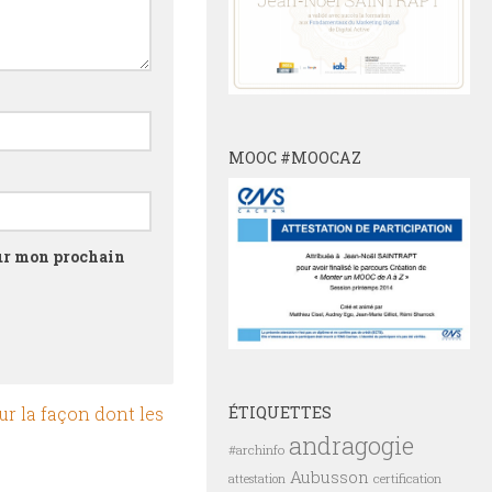
MOOC #MOOCAZ
our mon prochain
ÉTIQUETTES
ur la façon dont les
andragogie
#archinfo
Aubusson
certification
attestation