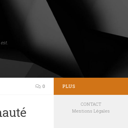
est.
0
PLUS
CONTACT
nauté
Mentions Légales