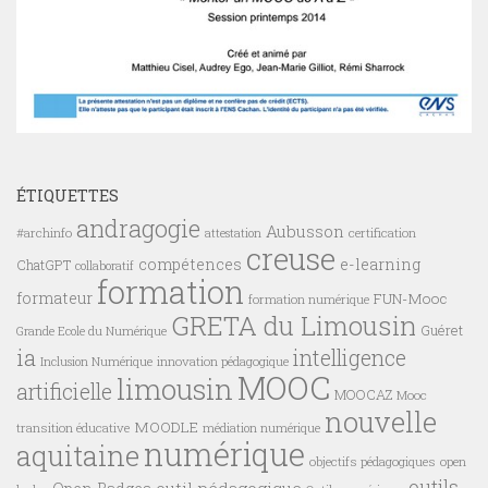
ÉTIQUETTES
andragogie
Aubusson
#archinfo
certification
attestation
creuse
compétences
e-learning
ChatGPT
collaboratif
formation
formateur
FUN-Mooc
formation numérique
GRETA du Limousin
Guéret
Grande Ecole du Numérique
ia
intelligence
innovation pédagogique
Inclusion Numérique
MOOC
limousin
artificielle
MOOCAZ
Mooc
nouvelle
MOODLE
transition éducative
médiation numérique
numérique
aquitaine
objectifs pédagogiques
open
outils
outil pédagogique