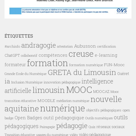
ÉTIQUETTES
andragogie
Aubusson
#archinfo
certification
attestation
creuse
compétences
e-learning
ChatGPT
collaboratif
formation
formateur
FUN-Mooc
formation numérique
GRETA du Limousin
Guéret
Grande Ecole du Numérique
ia
intelligence
innovation pédagogique
Inclusion Numérique
MOOC
limousin
artificielle
MOOCAZ
Mooc
nouvelle
MOODLE
transition éducative
médiation numérique
numérique
aquitaine
objectifs pédagogiques
open
outils
outil pédagogique
Open Badges
badge
Outils numériques
pédagogie
pédagogiques
réseaux sociaux
Pairagogie
Quiz
vidéo pédagogique
vidéo
Transition éducative
usages du numérique