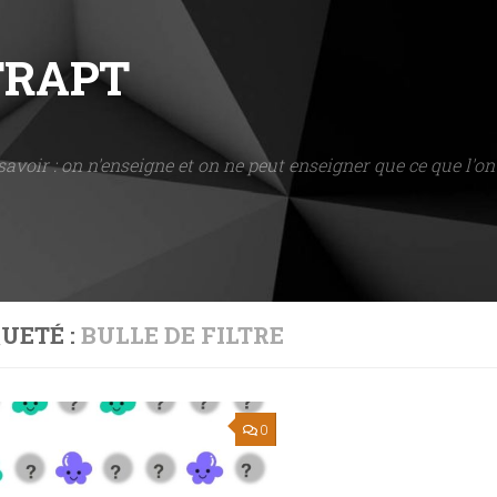
NTRAPT
savoir : on n'enseigne et on ne peut enseigner que ce que l'on 
UETÉ :
BULLE DE FILTRE
0