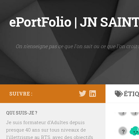
Skip to content
ePortFolio | JN SAI
On n'enseigne pas ce que l'on sait ou ce que l'on croit 
ÉTIQ
SUIVRE :
QUI SUIS-JE ?
Je suis formateur d’Adultes depuis
presque 40 ans sur tous niveaux de
l’illettrisme au BTS, avec des objectifs