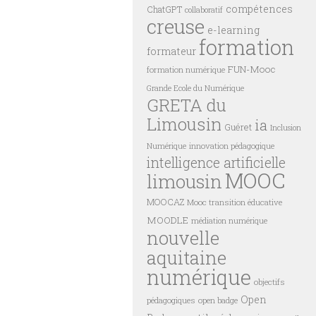
compétences
ChatGPT
collaboratif
creuse
e-learning
formation
formateur
FUN-Mooc
formation numérique
Grande Ecole du Numérique
GRETA du
Limousin
ia
Guéret
Inclusion
innovation pédagogique
Numérique
intelligence artificielle
MOOC
limousin
MOOCAZ
Mooc transition éducative
MOODLE
médiation numérique
nouvelle
aquitaine
numérique
objectifs
Open
pédagogiques
open badge