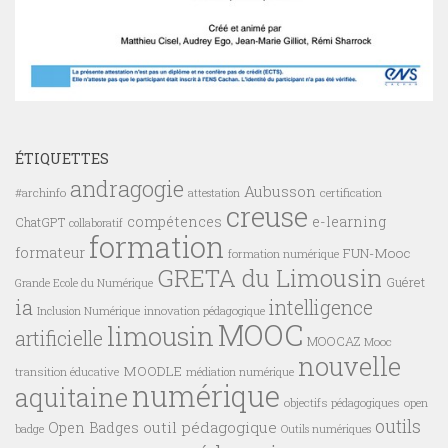
ÉTIQUETTES
andragogie
Aubusson
#archinfo
certification
attestation
creuse
compétences
e-learning
ChatGPT
collaboratif
formation
formateur
FUN-Mooc
formation numérique
GRETA du Limousin
Guéret
Grande Ecole du Numérique
ia
intelligence
innovation pédagogique
Inclusion Numérique
MOOC
limousin
artificielle
MOOCAZ
Mooc
nouvelle
MOODLE
transition éducative
médiation numérique
numérique
aquitaine
objectifs pédagogiques
open
outils
outil pédagogique
Open Badges
badge
Outils numériques