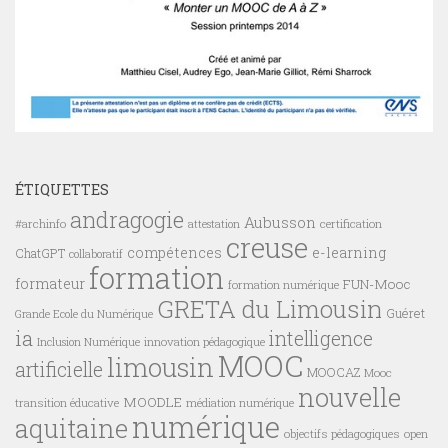
ÉTIQUETTES
andragogie
Aubusson
#archinfo
certification
attestation
creuse
compétences
e-learning
ChatGPT
collaboratif
formation
formateur
FUN-Mooc
formation numérique
GRETA du Limousin
Guéret
Grande Ecole du Numérique
ia
intelligence
innovation pédagogique
Inclusion Numérique
MOOC
limousin
artificielle
MOOCAZ
Mooc
nouvelle
MOODLE
transition éducative
médiation numérique
numérique
aquitaine
objectifs pédagogiques
open