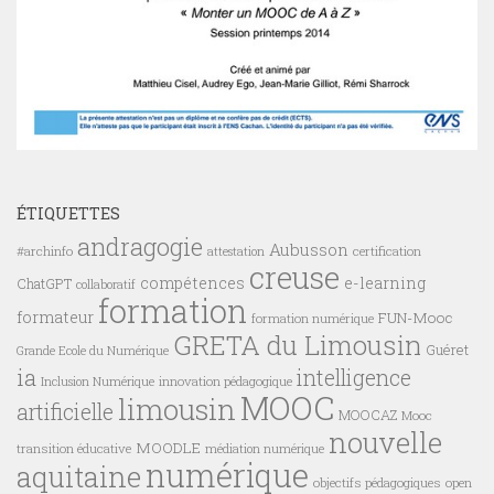
ÉTIQUETTES
andragogie
Aubusson
#archinfo
certification
attestation
creuse
compétences
e-learning
ChatGPT
collaboratif
formation
formateur
FUN-Mooc
formation numérique
GRETA du Limousin
Guéret
Grande Ecole du Numérique
ia
intelligence
innovation pédagogique
Inclusion Numérique
MOOC
limousin
artificielle
MOOCAZ
Mooc
nouvelle
MOODLE
transition éducative
médiation numérique
numérique
aquitaine
objectifs pédagogiques
open