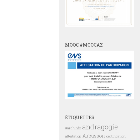
MOOC #MOOCAZ
ÉTIQUETTES
andragogie
#archinfo
Aubusson
certification
attestation