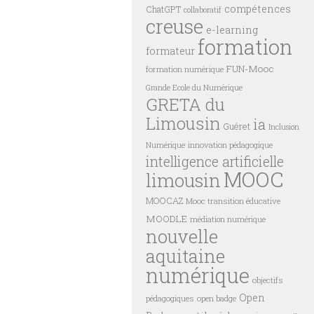
compétences
ChatGPT
collaboratif
creuse
e-learning
formation
formateur
FUN-Mooc
formation numérique
Grande Ecole du Numérique
GRETA du
Limousin
ia
Guéret
Inclusion
innovation pédagogique
Numérique
intelligence artificielle
MOOC
limousin
MOOCAZ
Mooc transition éducative
MOODLE
médiation numérique
nouvelle
aquitaine
numérique
objectifs
Open
pédagogiques
open badge