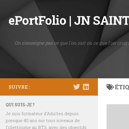
Skip to content
ePortFolio | JN SAI
On n'enseigne pas ce que l'on sait ou ce que l'on croit 
ÉTIQ
SUIVRE :
QUI SUIS-JE ?
Je suis formateur d’Adultes depuis
presque 40 ans sur tous niveaux de
l’illettrisme au BTS, avec des objectifs