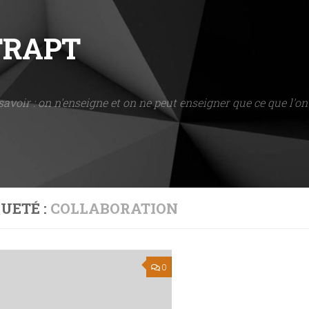
NTRAPT
savoir : on n'enseigne et on ne peut enseigner que ce que l'on 
UETÉ :
COLLABORATION
0