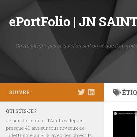
Skip to content
ePortFolio | JN SAI
On n'enseigne pas ce que l'on sait ou ce que l'on croit 
ÉTIQ
SUIVRE :
QUI SUIS-JE ?
Je suis formateur d’Adultes depuis
presque 40 ans sur tous niveaux de
l’illettrisme au BTS, avec des objectifs