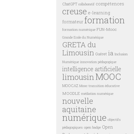
compétences
ChatGPT
collaboratif
creuse
e-learning
formation
formateur
FUN-Mooc
formation numérique
Grande Ecole du Numérique
GRETA du
Limousin
ia
Guéret
Inclusion
innovation pédagogique
Numérique
intelligence artificielle
MOOC
limousin
MOOCAZ
Mooc transition éducative
MOODLE
médiation numérique
nouvelle
aquitaine
numérique
objectifs
Open
pédagogiques
open badge