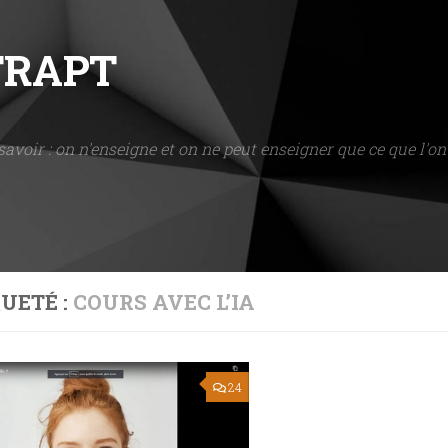
NTRAPT
savoir : on n'enseigne et on ne peut enseigner que ce que l'on 
UETÉ :
COURS AVEC L’IA
24