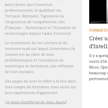
aussi divers que l’insertion
professionnelle, le qualifiant en
Tertiaire, Bâtiment, Tapisserie ou
l’acquisition de compétences clés
(Français – Numérique) et Utilisateur de
FORMATI
technologies depuis l’aube d’internet.
Créer u
Le croisement de ces univers et du
d’Intel
territoire rural sur lequel j’interviens (la
Creuse) est au cœur de mes
Il y a que
problématiques et l’utilisation du
outils d’IA
numérique en formation, une réflexion
Mooc, Open
de tous instants.
beaucoup d
pertinence
Ces pages en sont le reflet à la fois dans
mes usages de formateur mais aussi sur
mes expériences d’apprenant.
[ le texte d’entête est de Jean Jaurès]