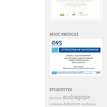
MOOC #MOOCAZ
ÉTIQUETTES
andragogie
#archinfo
Aubusson
certification
attestation