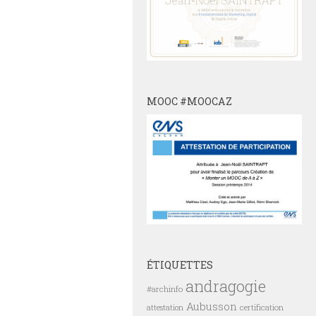
MOOC #MOOCAZ
ÉTIQUETTES
andragogie
#archinfo
Aubusson
certification
attestation