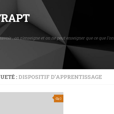
NTRAPT
savoir : on n'enseigne et on ne peut enseigner que ce que l'on 
UETÉ :
DISPOSITIF D’APPRENTISSAGE
0