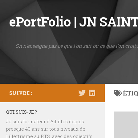
Skip to content
ePortFolio | JN SAI
On n'enseigne pas ce que l'on sait ou ce que l'on croit 
ÉTIQ
SUIVRE :
QUI SUIS-JE ?
Je suis formateur d’Adultes depuis
presque 40 ans sur tous niveaux de
l’illettrisme au BTS, avec des objectifs