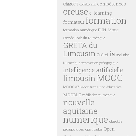
compétences
ChatGPT
collaboratif
creuse
e-learning
formation
formateur
FUN-Mooc
formation numérique
Grande Ecole du Numérique
GRETA du
Limousin
ia
Guéret
Inclusion
innovation pédagogique
Numérique
intelligence artificielle
MOOC
limousin
MOOCAZ
Mooc transition éducative
MOODLE
médiation numérique
nouvelle
aquitaine
numérique
objectifs
Open
pédagogiques
open badge