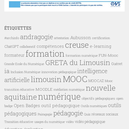
ÉTIQUETTES
andragogie
Aubusson
#archinfo
certification
attestation
creuse
compétences
e-learning
ChatGPT
collaboratif
formation
formateur
FUN-Mooc
formation numérique
GRETA du Limousin
Guéret
Grande Ecole du Numérique
ia
intelligence
innovation pédagogique
Inclusion Numérique
MOOC
limousin
artificielle
MOOCAZ
Mooc
nouvelle
MOODLE
transition éducative
médiation numérique
numérique
aquitaine
objectifs pédagogiques
open
outils
outil pédagogique
Open Badges
badge
Outils numériques
pédagogie
pédagogiques
réseaux sociaux
Pairagogie
Quiz
vidéo pédagogique
vidéo
Transition éducative
usages du numérique
éducation
évaluation