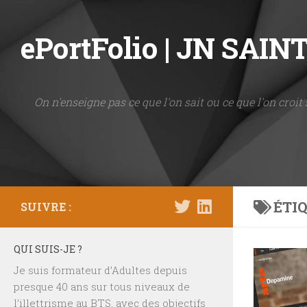
Skip to content
ePortFolio | JN SAI
On n'enseigne pas ce que l'on sait ou ce que l'on croit 
ÉTIQ
SUIVRE :
QUI SUIS-JE ?
Je suis formateur d’Adultes depuis
presque 40 ans sur tous niveaux de
l’illettrisme au BTS, avec des objectifs