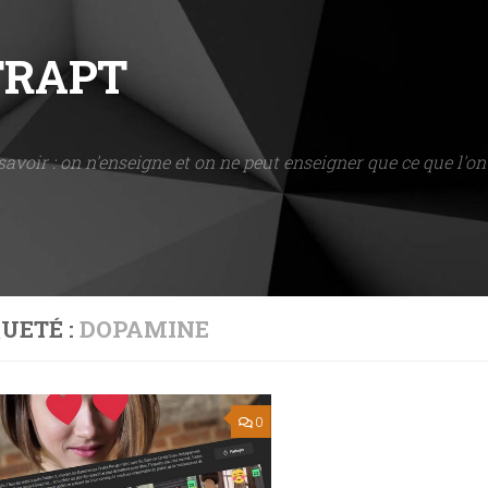
NTRAPT
savoir : on n'enseigne et on ne peut enseigner que ce que l'on 
UETÉ :
DOPAMINE
0