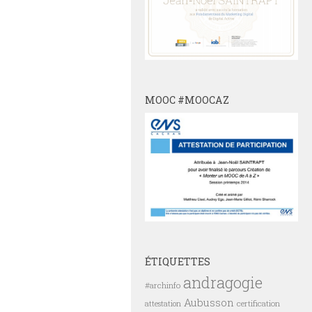
MOOC #MOOCAZ
ÉTIQUETTES
andragogie
#archinfo
Aubusson
certification
attestation