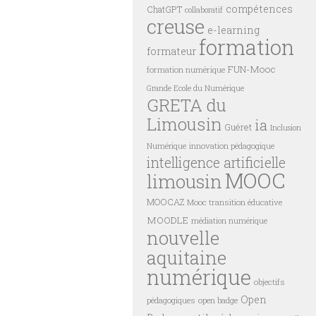
compétences
ChatGPT
collaboratif
creuse
e-learning
formation
formateur
FUN-Mooc
formation numérique
Grande Ecole du Numérique
GRETA du
Limousin
ia
Guéret
Inclusion
innovation pédagogique
Numérique
intelligence artificielle
MOOC
limousin
MOOCAZ
Mooc transition éducative
MOODLE
médiation numérique
nouvelle
aquitaine
numérique
objectifs
Open
pédagogiques
open badge