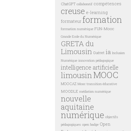
compétences
ChatGPT
collaboratif
creuse
e-learning
formation
formateur
FUN-Mooc
formation numérique
Grande Ecole du Numérique
GRETA du
Limousin
ia
Guéret
Inclusion
innovation pédagogique
Numérique
intelligence artificielle
MOOC
limousin
MOOCAZ
Mooc transition éducative
MOODLE
médiation numérique
nouvelle
aquitaine
numérique
objectifs
Open
pédagogiques
open badge