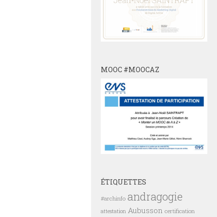
MOOC #MOOCAZ
ÉTIQUETTES
andragogie
#archinfo
Aubusson
certification
attestation