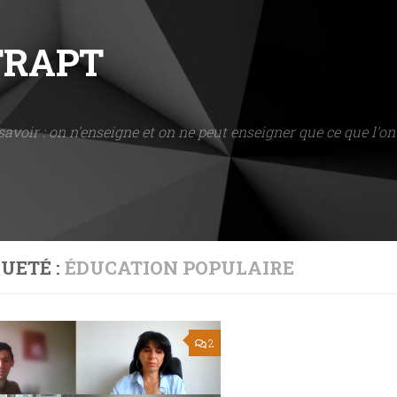
NTRAPT
savoir : on n'enseigne et on ne peut enseigner que ce que l'on 
UETÉ :
ÉDUCATION POPULAIRE
2