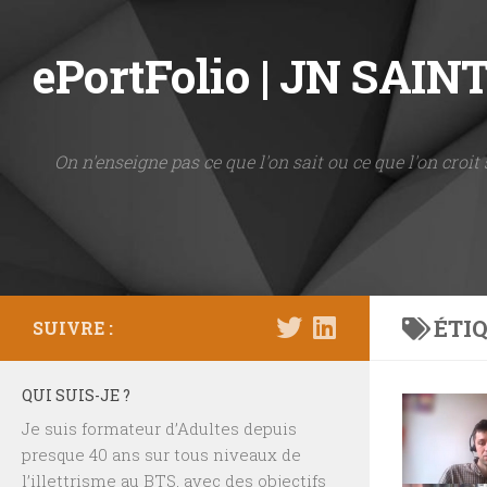
Skip to content
ePortFolio | JN SAI
On n'enseigne pas ce que l'on sait ou ce que l'on croit 
ÉTIQ
SUIVRE :
QUI SUIS-JE ?
Je suis formateur d’Adultes depuis
presque 40 ans sur tous niveaux de
l’illettrisme au BTS, avec des objectifs