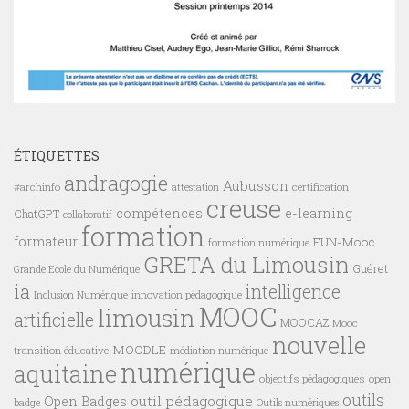
ÉTIQUETTES
andragogie
Aubusson
#archinfo
certification
attestation
creuse
compétences
e-learning
ChatGPT
collaboratif
formation
formateur
FUN-Mooc
formation numérique
GRETA du Limousin
Guéret
Grande Ecole du Numérique
ia
intelligence
innovation pédagogique
Inclusion Numérique
MOOC
limousin
artificielle
MOOCAZ
Mooc
nouvelle
MOODLE
transition éducative
médiation numérique
numérique
aquitaine
objectifs pédagogiques
open
outils
outil pédagogique
Open Badges
badge
Outils numériques